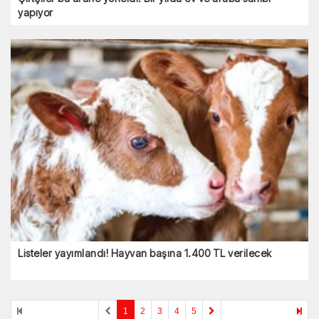
yapıyor
Listeler yayımlandı! Hayvan başına 1.400 TL verilecek
1
2
3
4
5