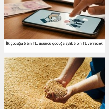
İlk çocuğa 5 bin TL, üçüncü çocuğa aylık 5 bin TL verilecek