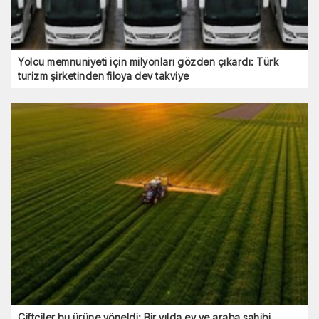
Yolcu memnuniyeti için milyonları gözden çıkardı: Türk
turizm şirketinden filoya dev takviye
Çiftçiler bu ürüne yöneldi: Bir yılda ev ve araba sahibi