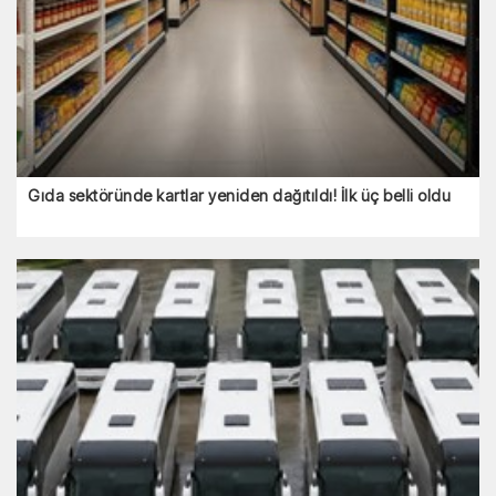
Gıda sektöründe kartlar yeniden dağıtıldı! İlk üç belli oldu