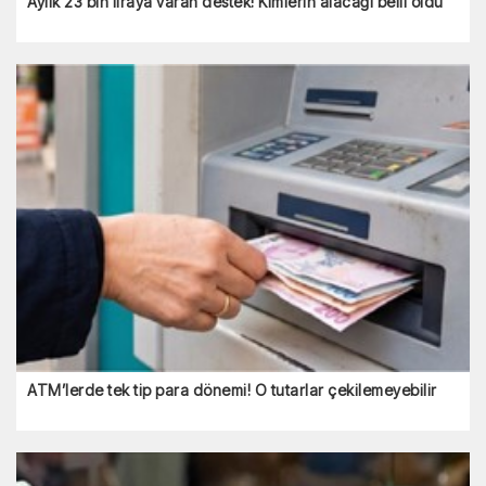
Aylık 23 bin liraya varan destek! Kimlerin alacağı belli oldu
ATM’lerde tek tip para dönemi! O tutarlar çekilemeyebilir