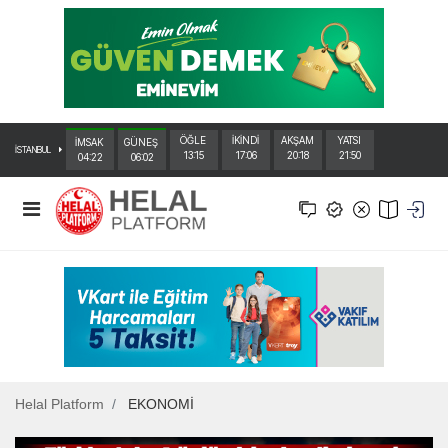
ÖĞLE
İKİNDİ
AKŞAM
YATSI
İMSAK
GÜNEŞ
İSTANBUL
13:15
17:06
20:18
21:50
04:22
06:02
Helal Platform
EKONOMİ