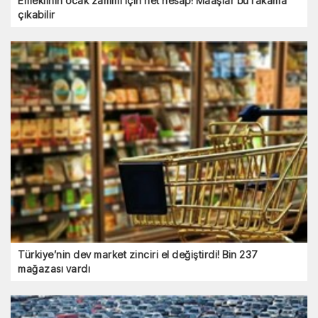
Emeklinin ocak zammı için net hesap! Maaşlar bu rakama
çıkabilir
Türkiye’nin dev market zinciri el değiştirdi! Bin 237
mağazası vardı