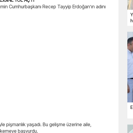
LİĞİNE YOL AÇTI
nemin Cumhurbaşkanı Recep Tayyip Erdoğan’ın adını
Y
h
E
yle pişmanlık yaşadı. Bu gelişme üzerine aile,
ahkemeye başvurdu.