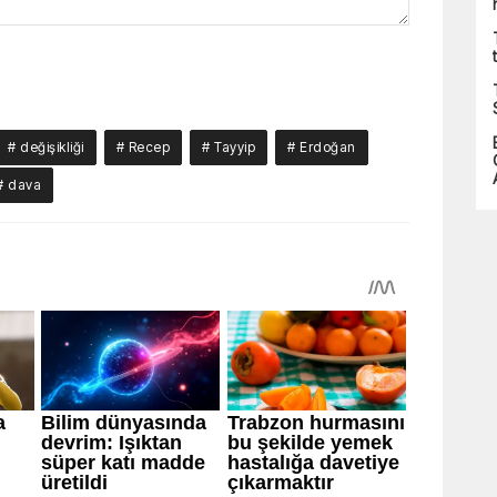
# değişikliği
# Recep
# Tayyip
# Erdoğan
# dava