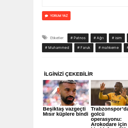
YORUM YAZ
Etiketler:
# Patnos
# Ağrı
# isim
# Muhammed
# Faruk
# mahkeme