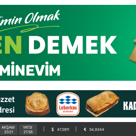
AKŞAM
YATSI
47,5911
54,9344
20:21
21:56