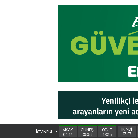
İKİNDİ
İMSAK
GÜNEŞ
ÖĞLE
İSTANBUL
17:07
04:17
05:59
13:15