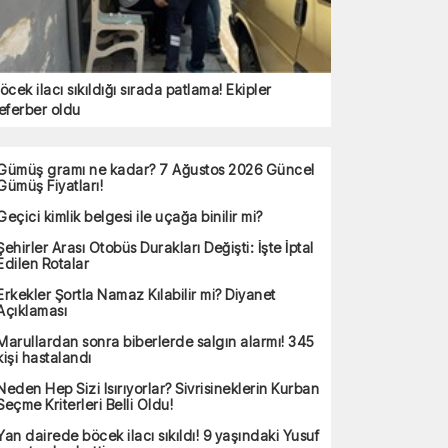
öcek ilacı sıkıldığı sırada patlama! Ekipler
eferber oldu
Gümüş gramı ne kadar? 7 Ağustos 2026 Güncel
Gümüş Fiyatları!
Geçici kimlik belgesi ile uçağa binilir mi?
Şehirler Arası Otobüs Durakları Değişti: İşte İptal
Edilen Rotalar
Erkekler Şortla Namaz Kılabilir mi? Diyanet
Açıklaması
Marullardan sonra biberlerde salgın alarmı! 345
kişi hastalandı
Neden Hep Sizi Isırıyorlar? Sivrisineklerin Kurban
Seçme Kriterleri Belli Oldu!
Yan dairede böcek ilacı sıkıldı! 9 yaşındaki Yusuf