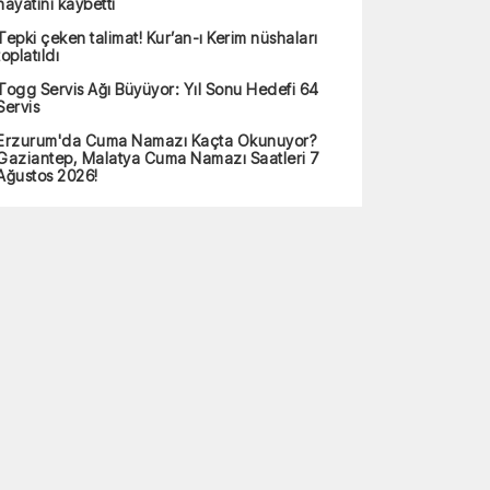
hayatını kaybetti
Tepki çeken talimat! Kur’an-ı Kerim nüshaları
toplatıldı
Togg Servis Ağı Büyüyor: Yıl Sonu Hedefi 64
Servis
Erzurum'da Cuma Namazı Kaçta Okunuyor?
Gaziantep, Malatya Cuma Namazı Saatleri 7
Ağustos 2026!