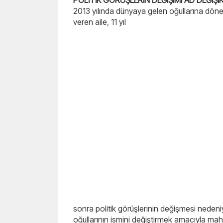
POLİTİK GÖRÜŞLERİN DEĞİŞİMİ AD DEĞİŞİK
2013 yılında dünyaya gelen oğullarına dö
veren aile, 11 yıl
sonra politik görüşlerinin değişmesi nedeni
oğullarının ismini değiştirmek amacıyla m