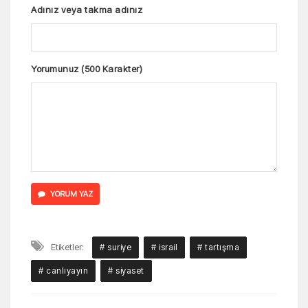
Adınız veya takma adınız
Yorumunuz (500 Karakter)
YORUM YAZ
Etiketler:
# suriye
# israil
# tartışma
# canlıyayın
# siyaset