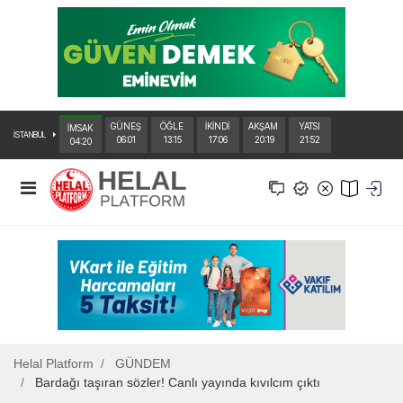
GÜNEŞ
ÖĞLE
İKİNDİ
AKŞAM
YATSI
İMSAK
İSTANBUL
06:01
13:15
17:06
20:19
21:52
04:20
Helal Platform
GÜNDEM
Bardağı taşıran sözler! Canlı yayında kıvılcım çıktı