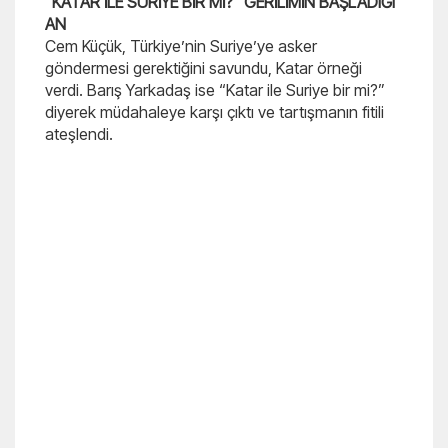
“KATAR İLE SURİYE BİR Mİ?” GERİLİMİN BAŞLADIĞI
AN
Cem Küçük, Türkiye’nin Suriye’ye asker
göndermesi gerektiğini savundu, Katar örneği
verdi. Barış Yarkadaş ise “Katar ile Suriye bir mi?”
diyerek müdahaleye karşı çıktı ve tartışmanın fitili
ateşlendi.