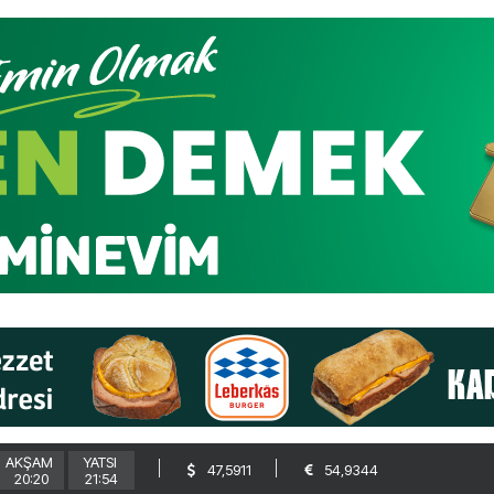
AKŞAM
YATSI
47,5911
54,9344
20:20
21:54