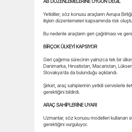
AB DÜZENLEMELERİNE UYGUN DEĞİL
Yetkililer, söz konusu araçların Avrupa Birli
ilişkin düzenlemeleri kapsamında risk oluştu
Bu nedenle araçların geri çağrılması ve gerekl
BİRÇOK ÜLKEYİ KAPSIYOR
Geri çağırma sürecinin yalnızca tek bir ülkeyle
Danimarka, Hırvatistan, Macaristan, Lükse
Slovakya’da da bulunduğu açıklandı.
Şirket, araç sahiplerinin yetkili servislerle i
gerektiğini bildirdi.
ARAÇ SAHİPLERİNE UYARI
Uzmanlar, söz konusu modelleri kullanan sürü
gerektiğini vurguluyor.