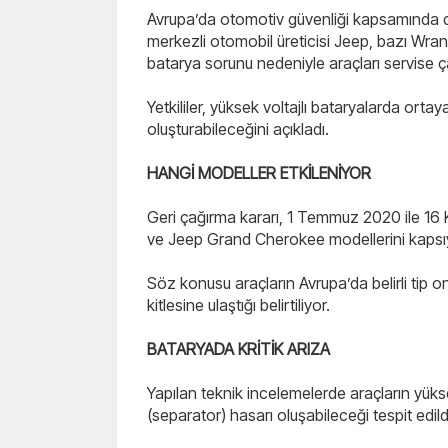
Avrupa’da otomotiv güvenliği kapsamında di
merkezli otomobil üreticisi Jeep, bazı Wra
batarya sorunu nedeniyle araçları servise ç
Yetkililer, yüksek voltajlı bataryalarda ortay
oluşturabileceğini açıkladı.
HANGİ MODELLER ETKİLENİYOR
Geri çağırma kararı, 1 Temmuz 2020 ile 16 
ve Jeep Grand Cherokee modellerini kapsı
Söz konusu araçların Avrupa’da belirli tip on
kitlesine ulaştığı belirtiliyor.
BATARYADA KRİTİK ARIZA
Yapılan teknik incelemelerde araçların yükse
(separator) hasarı oluşabileceği tespit edild