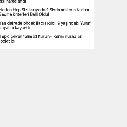
kişi hastalandı
Neden Hep Sizi Isırıyorlar? Sivrisineklerin Kurban
Seçme Kriterleri Belli Oldu!
Yan dairede böcek ilacı sıkıldı! 9 yaşındaki Yusuf
hayatını kaybetti
Tepki çeken talimat! Kur’an-ı Kerim nüshaları
toplatıldı