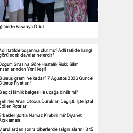
ğitimde Başarıya Ödül
Adli tatilde boşanma olur mu? Adli tatilde hangi
görülecek davalar nelerdir?
Doğum Sırasına Göre Hastalık Riski: Bilim
İnsanlarından Yeni Keşif
Gümüş gramı ne kadar? 7 Ağustos 2026 Güncel
Gümüş Fiyatları!
Geçici kimlik belgesi ile uçağa binilir mi?
Şehirler Arası Otobüs Durakları Değişti: İşte İptal
Edilen Rotalar
Erkekler Şortla Namaz Kılabilir mi? Diyanet
Açıklaması
Marullardan sonra biberlerde salgın alarmı! 345