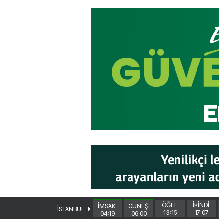
ÖĞLE
İKİNDİ
İMSAK
GÜNEŞ
İSTANBUL
13:15
17:07
04:19
06:00