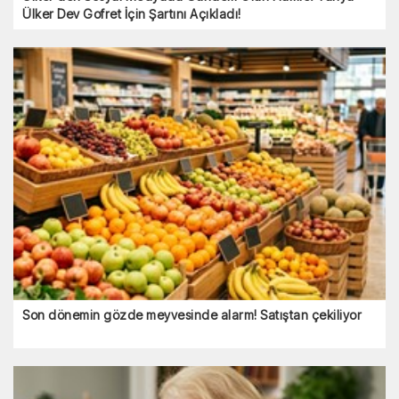
Ülker Dev Gofret İçin Şartını Açıkladı!
Son dönemin gözde meyvesinde alarm! Satıştan çekiliyor