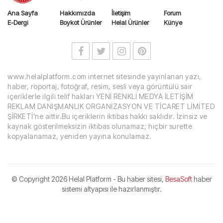
Ana Sayfa
Hakkımızda
İletişim
Forum
E-Dergi
Boykot Ürünler
Helal Ürünler
Künye
www.helalplatform.com internet sitesinde yayınlanan yazı,
haber, röportaj, fotoğraf, resim, sesli veya görüntülü sair
içeriklerle ilgili telif hakları YENİ RENKLİ MEDYA İLETİŞİM
REKLAM DANIŞMANLIK ORGANİZASYON VE TİCARET LİMİTED
ŞİRKETİ’ne aittir.Bu içeriklerin iktibas hakkı saklıdır. İzinsiz ve
kaynak gösterilmeksizin iktibas olunamaz; hiçbir surette
kopyalanamaz, yeniden yayına konulamaz.
© Copyright
2026 Helal Platform - Bu haber sitesi,
BesaSoft
haber
sistemi altyapısı ile hazırlanmıştır.