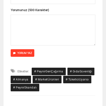
Yorumunuz (500 Karakter)
YORUM YAZ
Etiketler:
# PeynirGeriÇağırma
# GıdaGüvenliği
# Almanya
# MarketÜrünleri
# TüketiciUyarısı
# PeynirSkandalı