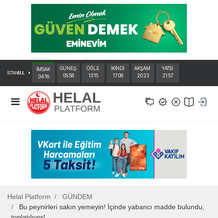
GÜNEŞ
ÖĞLE
İKİNDİ
AKŞAM
YATSI
İMSAK
İSTANBUL
05:58
13:15
17:08
20:23
21:57
04:16
Helal Platform
GÜNDEM
Bu peynirleri sakın yemeyin! İçinde yabancı madde bulundu,
toplatılıyor!