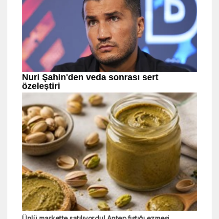
Ünlü markette satılıyordu! Antep fıstığı ezmesi