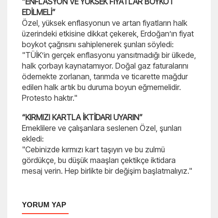
“ENFLASYON VE YÜKSEK FİYATLAR BOYKOT
EDİLMELİ”
Özel, yüksek enflasyonun ve artan fiyatların halk
üzerindeki etkisine dikkat çekerek, Erdoğan’ın fiyat
boykot çağrısını sahiplenerek şunları söyledi:
"TÜİK’in gerçek enflasyonu yansıtmadığı bir ülkede,
halk çorbayı kaynatamıyor. Doğal gaz faturalarını
ödemekte zorlanan, tarımda ve ticarette mağdur
edilen halk artık bu duruma boyun eğmemelidir.
Protesto haktır."
“KIRMIZI KARTLA İKTİDARI UYARIN”
Emeklilere ve çalışanlara seslenen Özel, şunları
ekledi:
"Cebinizde kırmızı kart taşıyın ve bu zulmü
gördükçe, bu düşük maaşları çektikçe iktidara
mesaj verin. Hep birlikte bir değişim başlatmalıyız."
YORUM YAP