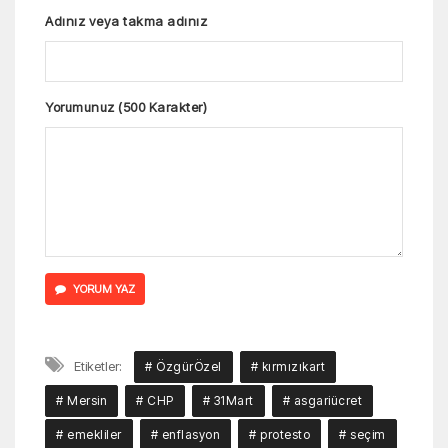
Adınız veya takma adınız
Yorumunuz (500 Karakter)
YORUM YAZ
Etiketler:
# ÖzgürÖzel
# kırmızıkart
# Mersin
# CHP
# 31Mart
# asgariücret
# emekliler
# enflasyon
# protesto
# seçim