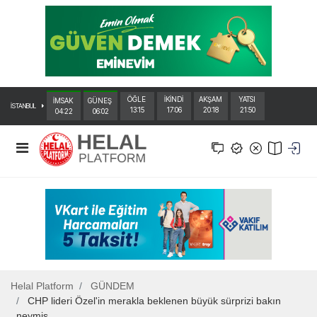
ÖĞLE
İKİNDİ
AKŞAM
YATSI
İMSAK
GÜNEŞ
İSTANBUL
13:15
17:06
20:18
21:50
04:22
06:02
Helal Platform
GÜNDEM
CHP lideri Özel'in merakla beklenen büyük sürprizi bakın
neymiş