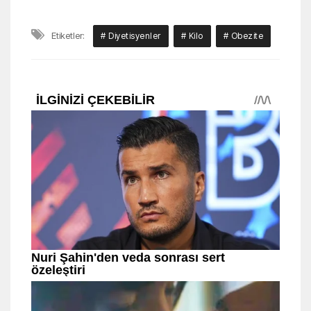
Etiketler:
# Diyetisyenler
# Kilo
# Obezite