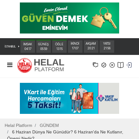
İKİNDİ
AKŞAM
YATSI
İMSAK
GÜNEŞ
ÖĞLE
İSTANBUL
17:07
20:21
21:56
04:17
05:59
13:15
Helal Platform
GÜNDEM
6 Haziran Dünya Ne Günüdür? 6 Haziran'da Ne Kutlanır,
Önemi Nedir?