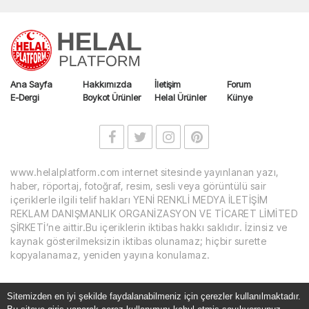
Ana Sayfa
Hakkımızda
İletişim
Forum
E-Dergi
Boykot Ürünler
Helal Ürünler
Künye
www.helalplatform.com internet sitesinde yayınlanan yazı,
haber, röportaj, fotoğraf, resim, sesli veya görüntülü sair
içeriklerle ilgili telif hakları YENİ RENKLİ MEDYA İLETİŞİM
REKLAM DANIŞMANLIK ORGANİZASYON VE TİCARET LİMİTED
ŞİRKETİ’ne aittir.Bu içeriklerin iktibas hakkı saklıdır. İzinsiz ve
kaynak gösterilmeksizin iktibas olunamaz; hiçbir surette
kopyalanamaz, yeniden yayına konulamaz.
Sitemizden en iyi şekilde faydalanabilmeniz için çerezler kullanılmaktadır.