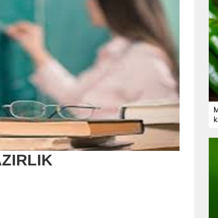
M
k
AZIRLIK