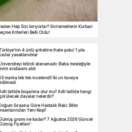
eden Hep Sizi Isırıyorlar? Sivrisineklerin Kurban
eçme Kriterleri Belli Oldu!
Türkiye’nin 4 ünlü şirketine ihale şoku! 1 yıla
kadar yasaklandılar
Üniversiteyi bitirdi atanamadı: Baba mesleğiyle
evini arabasını aldı
50 marka tek tek incelendi! İki un tavsiye
edilmedi
Adli tatilde boşanma olur mu? Adli tatilde hangi
görülecek davalar nelerdir?
Doğum Sırasına Göre Hastalık Riski: Bilim
İnsanlarından Yeni Keşif
Gümüş gramı ne kadar? 7 Ağustos 2026 Güncel
Gümüş Fiyatları!