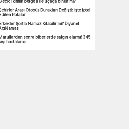
Geçici kimlik belgesi ile uçağa binilir mi?
Şehirler Arası Otobüs Durakları Değişti: İşte İptal
Edilen Rotalar
Erkekler Şortla Namaz Kılabilir mi? Diyanet
Açıklaması
Marullardan sonra biberlerde salgın alarmı! 345
kişi hastalandı