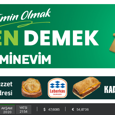
YATSI
AKŞAM
47,6085
54,8736
21:54
20:20