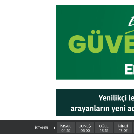
İMSAK
GÜNEŞ
ÖĞLE
İKİNDİ
İSTANBUL
04:19
06:00
13:15
17:07