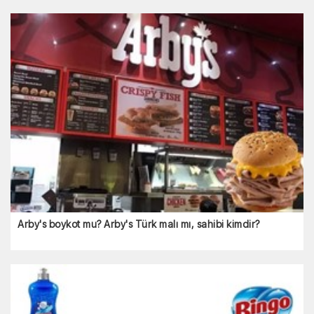
Blendax boykot mu? Blendax kimin?