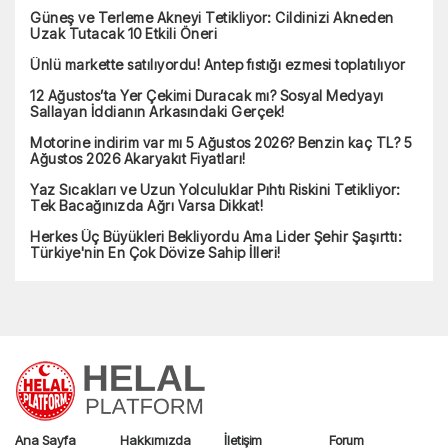
Arby's boykot mu? Arby's'in sahibi kimdir?
Mehmet Efendi Türk Kahvesi boykot mu? Mehmet Efendi
Kahvesi hangi ülkeye ait?