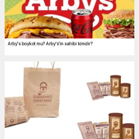
Nutella boykot mu? Nutella hangi ülkenin? Nutella
kimin?
Arby's boykot mu? Arby's'in sahibi kimdir?