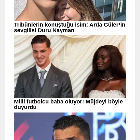
Etiketler:
# Sütaş
# Süt
# Peynir