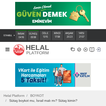
ÖĞLE
İKİNDİ
AKŞAM
YATSI
İMSAK
GÜNEŞ
İSTANBUL
13:15
17:08
20:23
21:57
04:16
05:58
Helal Platform
BOYKOT
Sütaş boykot mu, İsrail malı mı? Sütaş kimin?