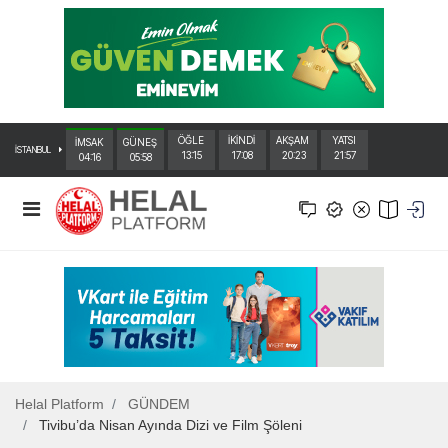
ÖĞLE
İKİNDİ
AKŞAM
YATSI
İMSAK
GÜNEŞ
İSTANBUL
13:15
17:08
20:23
21:57
04:16
05:58
Helal Platform
GÜNDEM
Tivibu’da Nisan Ayında Dizi ve Film Şöleni