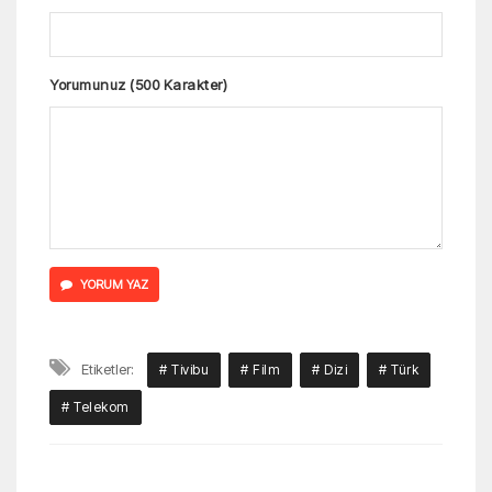
Yorumunuz (500 Karakter)
YORUM YAZ
Etiketler:
# Tivibu
# Film
# Dizi
# Türk
# Telekom