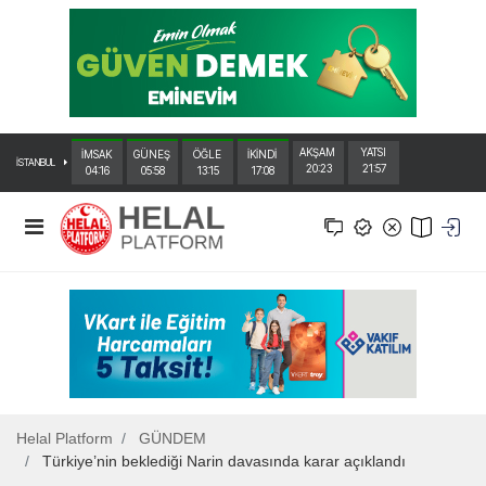
AKŞAM
YATSI
İMSAK
GÜNEŞ
ÖĞLE
İKİNDİ
İSTANBUL
20:23
21:57
04:16
05:58
13:15
17:08
Helal Platform
GÜNDEM
Türkiye’nin beklediği Narin davasında karar açıklandı