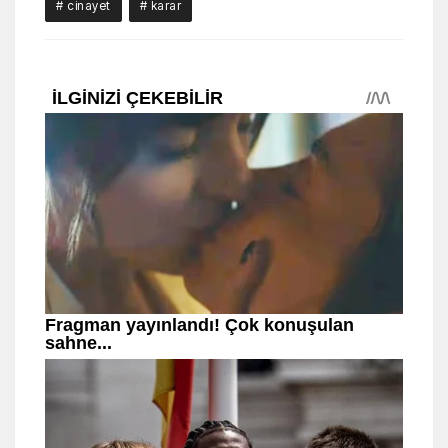
# cinayet
# karar