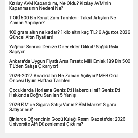
Kızılay AVM Kapandı mı, Ne Oldu? Kızılay AVM'nin
Kapanmasının Nedeni Ne?
TOKİ 500 Bin Konut Zam Tarihleri: Taksit Artışları Ne
Zaman Yapılıyor?
100 gram altın ne kadar? 1 kilo altın kaç TL? 6 Ağustos 2026
Güncel Altın Fiyatları!
Yağmur Sonrası Denize Girecekler Dikkat! Sağlık Riski
Saçıyor
Ankara’da Uygun Fiyatlı Arsa Fırsatı: Milli Emlak 189 Bin 500
TL’den Satışa Çıkarıyor!
2026-2027 Anaokulları Ne Zaman Açılıyor? MEB Okul
Öncesi Uyum Haftası Tarihleri
Çocuklarda Horlama Geniz Eti Habercisi mi? Geniz Eti
Hakkında Doğru Sanılan 5 Yanlış
2026 BİM'de Sigara Satışı Var mı? BİM Market Sigara
Satıyor mu?
Binlerce Öğrencinin Gözü Kulağı Resmi Gazete’de: 2026
Üniversite Affı Düzenlemesi Çıktı mı?