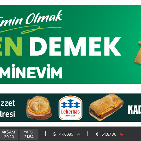
AKŞAM
YATSI
47,6085
54,8736
20:20
21:54