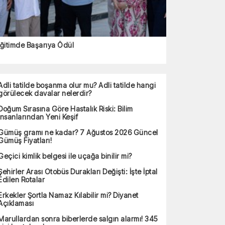
ğitimde Başarıya Ödül
Adli tatilde boşanma olur mu? Adli tatilde hangi
görülecek davalar nelerdir?
Doğum Sırasına Göre Hastalık Riski: Bilim
İnsanlarından Yeni Keşif
Gümüş gramı ne kadar? 7 Ağustos 2026 Güncel
Gümüş Fiyatları!
Geçici kimlik belgesi ile uçağa binilir mi?
Şehirler Arası Otobüs Durakları Değişti: İşte İptal
Edilen Rotalar
Erkekler Şortla Namaz Kılabilir mi? Diyanet
Açıklaması
Marullardan sonra biberlerde salgın alarmı! 345