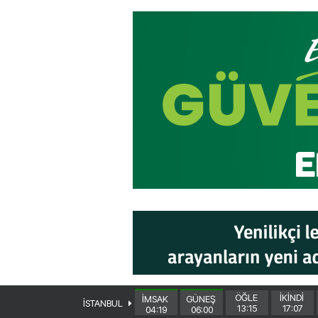
ÖĞLE
İKİNDİ
İMSAK
GÜNEŞ
İSTANBUL
13:15
17:07
04:19
06:00