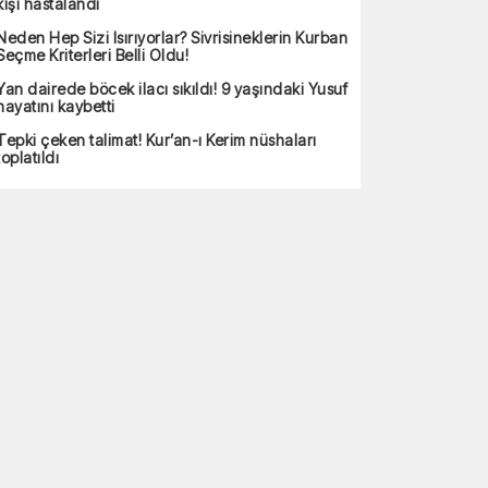
kişi hastalandı
Neden Hep Sizi Isırıyorlar? Sivrisineklerin Kurban
Seçme Kriterleri Belli Oldu!
Yan dairede böcek ilacı sıkıldı! 9 yaşındaki Yusuf
hayatını kaybetti
Tepki çeken talimat! Kur’an-ı Kerim nüshaları
toplatıldı