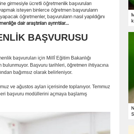
iline girmesiyle ücretli öğretmenlik başvuruları
k yapmak isteyen binlerce öğretmen başvuruların
M
yapacak öğretmenler, başvuruların nasıl yapıldığını
k
enliğe dair araştırılan ayrıntılar...
ENLİK BAŞVURUSU
enlik başvuruları için Millî Eğitim Bakanlığı
im bulunmuyor. Başvuru tarihleri, öğretmen ihtiyacına
afından bağımsız olarak belirleniyor.
emmuz ve ağustos ayları içerisinde toplanıyor. Temmuz
lükleri başvuru modüllerini açmaya başlamış
N
S