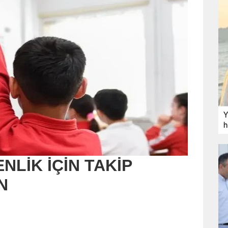
Y
h
LİK İÇİN TAKİP
N