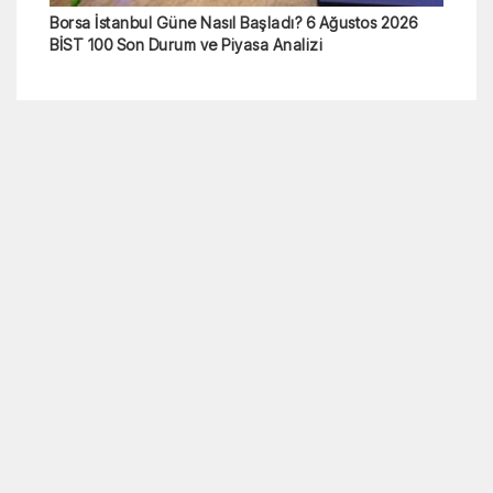
Dar gelirliye düzenli ödeme geliyor! GETAD’da takvim
belli oldu
TOKİ 500 Bin Konut Zam Tarihleri: Taksit Artışları Ne