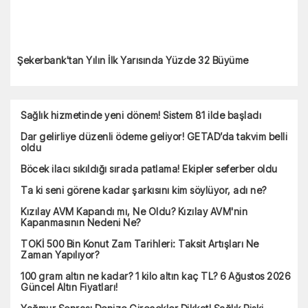
Ankara’da Uygun Fiyatlı Arsa Fırsatı: Milli Emlak 189 Bin 500
TL’den Satışa Çıkarıyor!