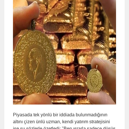
Piyasada tek yönlü bir iddiada bulunmadığının
altını çizen ünlü uzman, kendi yatırım stratejisini
ise şu sözlerle özetledi: "Ben ısrarla sadece düşüş