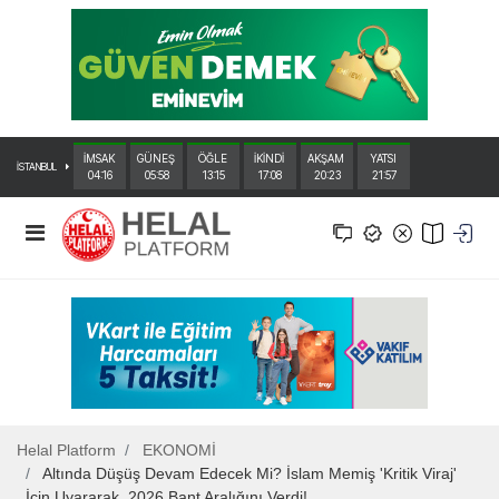
İMSAK
GÜNEŞ
ÖĞLE
İKİNDİ
AKŞAM
YATSI
İSTANBUL
04:16
05:58
13:15
17:08
20:23
21:57
Helal Platform
EKONOMİ
Altında Düşüş Devam Edecek Mi? İslam Memiş 'Kritik Viraj'
İçin Uyararak, 2026 Bant Aralığını Verdi!