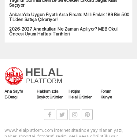
ING Türkiye’nin Aktif Büyüklüğü 298.1 Milyar TL’ye Ulaştı