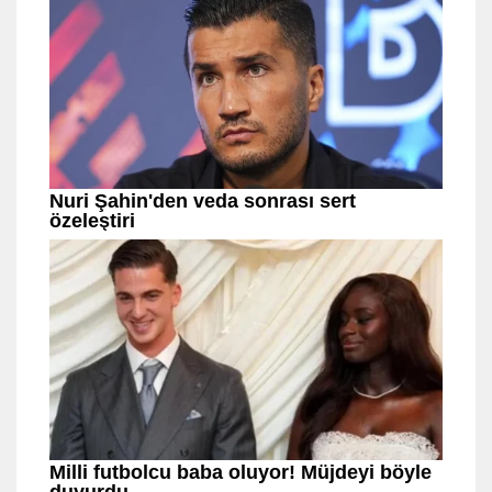
Etiketler:
# Altın
# Gümüş
# İslam
# Memiş