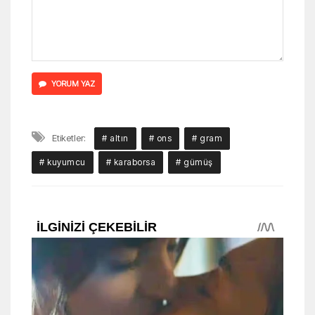
YORUM YAZ
Etiketler:
# altın
# ons
# gram
# kuyumcu
# karaborsa
# gümüş