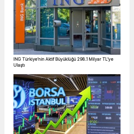
ING Türkiye’nin Aktif Büyüklüğü 298.1 Milyar TL’ye
Ulaştı