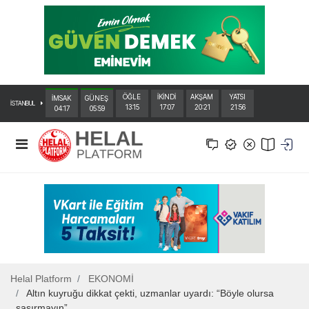
ÖĞLE
İKİNDİ
AKŞAM
YATSI
İMSAK
GÜNEŞ
İSTANBUL
13:15
17:07
20:21
21:56
04:17
05:59
Helal Platform
EKONOMİ
Altın kuyruğu dikkat çekti, uzmanlar uyardı: “Böyle olursa
şaşırmayın”