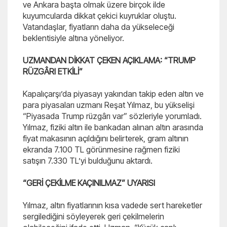
ve Ankara başta olmak üzere birçok ilde
kuyumcularda dikkat çekici kuyruklar oluştu.
Vatandaşlar, fiyatların daha da yükseleceği
beklentisiyle altına yöneliyor.
UZMANDAN DİKKAT ÇEKEN AÇIKLAMA: “TRUMP
RÜZGÂRI ETKİLİ”
Kapalıçarşı’da piyasayı yakından takip eden altın ve
para piyasaları uzmanı Reşat Yılmaz, bu yükselişi
“Piyasada Trump rüzgârı var” sözleriyle yorumladı.
Yılmaz, fiziki altın ile bankadan alınan altın arasında
fiyat makasının açıldığını belirterek, gram altının
ekranda 7.100 TL görünmesine rağmen fiziki
satışın 7.330 TL’yi bulduğunu aktardı.
“GERİ ÇEKİLME KAÇINILMAZ” UYARISI
Yılmaz, altın fiyatlarının kısa vadede sert hareketler
sergilediğini söyleyerek geri çekilmelerin