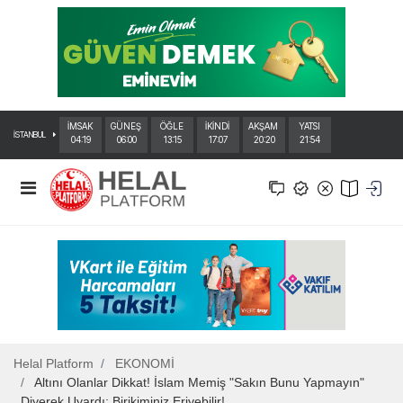
İMSAK
GÜNEŞ
ÖĞLE
İKİNDİ
AKŞAM
YATSI
İSTANBUL
04:19
06:00
13:15
17:07
20:20
21:54
Helal Platform
EKONOMİ
Altını Olanlar Dikkat! İslam Memiş "Sakın Bunu Yapmayın"
Diyerek Uyardı: Birikiminiz Eriyebilir!