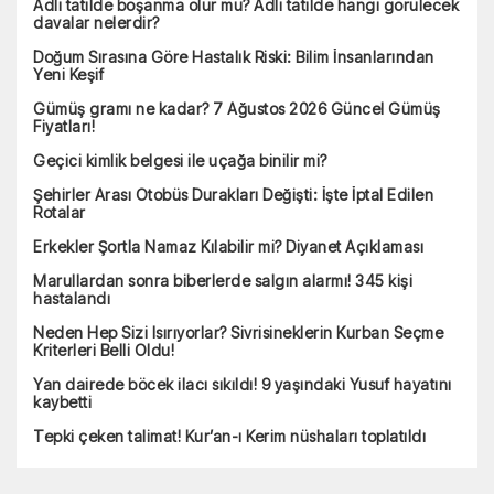
Adli tatilde boşanma olur mu? Adli tatilde hangi görülecek
davalar nelerdir?
Doğum Sırasına Göre Hastalık Riski: Bilim İnsanlarından
Yeni Keşif
Gümüş gramı ne kadar? 7 Ağustos 2026 Güncel Gümüş
Fiyatları!
Geçici kimlik belgesi ile uçağa binilir mi?
Şehirler Arası Otobüs Durakları Değişti: İşte İptal Edilen
Rotalar
Erkekler Şortla Namaz Kılabilir mi? Diyanet Açıklaması
Marullardan sonra biberlerde salgın alarmı! 345 kişi
hastalandı
Neden Hep Sizi Isırıyorlar? Sivrisineklerin Kurban Seçme
Kriterleri Belli Oldu!
Yan dairede böcek ilacı sıkıldı! 9 yaşındaki Yusuf hayatını
kaybetti
Tepki çeken talimat! Kur’an-ı Kerim nüshaları toplatıldı