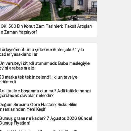
OKİ 500 Bin Konut Zam Tarihleri: Taksit Artışları
e Zaman Yapılıyor?
Türkiye’nin 4 ünlü şirketine ihale şoku! 1 yıla
kadar yasaklandılar
Üniversiteyi bitirdi atanamadı: Baba mesleğiyle
evini arabasını aldı
50 marka tek tek incelendi! İki un tavsiye
edilmedi
Adli tatilde boşanma olur mu? Adli tatilde hangi
görülecek davalar nelerdir?
Doğum Sırasına Göre Hastalık Riski: Bilim
İnsanlarından Yeni Keşif
Gümüş gramı ne kadar? 7 Ağustos 2026 Güncel
Gümüş Fiyatları!