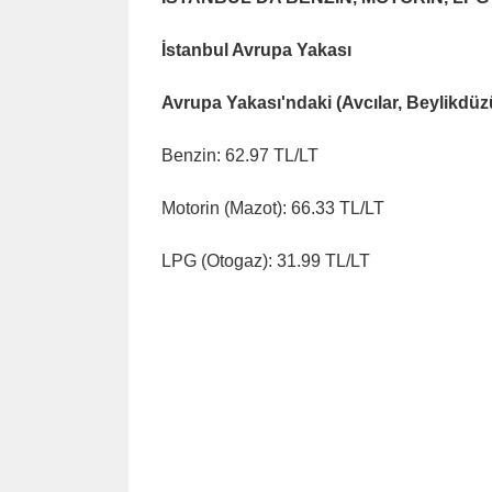
İstanbul Avrupa Yakası
Avrupa Yakası'ndaki (Avcılar, Beylikdüzü
Benzin: 62.97 TL/LT
Motorin (Mazot): 66.33 TL/LT
LPG (Otogaz): 31.99 TL/LT