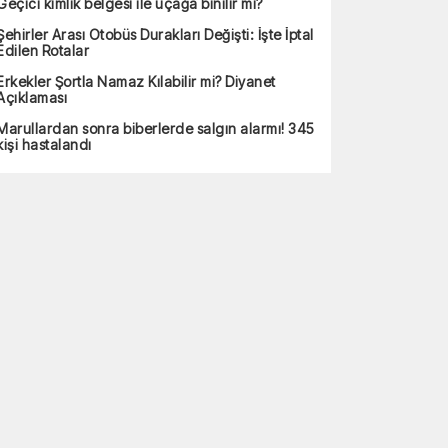
Geçici kimlik belgesi ile uçağa binilir mi?
Şehirler Arası Otobüs Durakları Değişti: İşte İptal
Edilen Rotalar
Erkekler Şortla Namaz Kılabilir mi? Diyanet
Açıklaması
Marullardan sonra biberlerde salgın alarmı! 345
kişi hastalandı