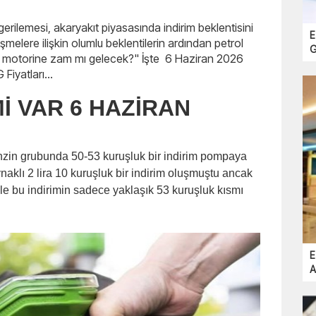
erilemesi, akaryakıt piyasasında indirim beklentisini
E
üşmelere ilişkin olumlu beklentilerin ardından petrol
G
ve motorine zam mı gelecek?" İşte 6 Haziran 2026
Fiyatları...
Mİ VAR 6 HAZİRAN
nzin grubunda 50-53 kuruşluk bir indirim pompaya
naklı 2 lira 10 kuruşluk bir indirim oluşmuştu ancak
le bu indirimin sadece yaklaşık 53 kuruşluk kısmı
E
A