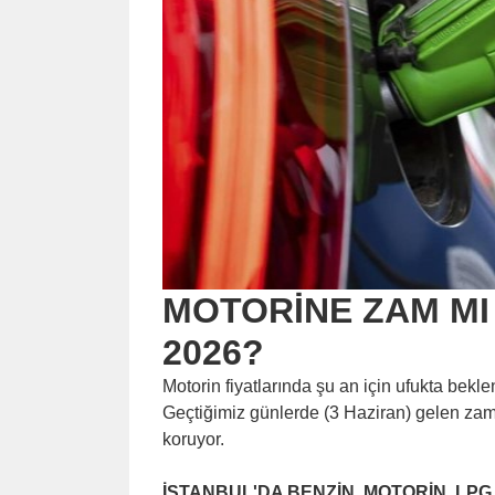
MOTORİNE ZAM MI
2026?
Motorin fiyatlarında şu an için ufukta bek
Geçtiğimiz günlerde (3 Haziran) gelen zam
koruyor.
İSTANBUL'DA BENZİN, MOTORİN, LPG