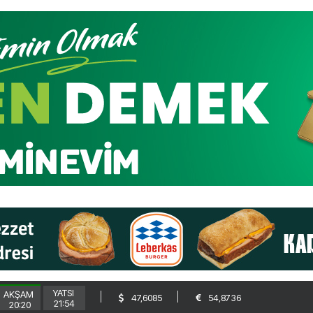
YATSI
AKŞAM
47,6085
54,8736
21:54
20:20