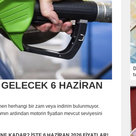
D
t
 GELECEK 6 HAZİRAN
lenen herhangi bir zam veya indirim bulunmuyor.
mın ardından motorin fiyatları mevcut seviyesini
 NE KADAR? İŞTE 6 HAZİRAN 2026 FİYATLAR!