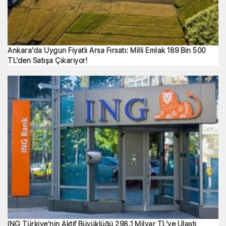
Ankara’da Uygun Fiyatlı Arsa Fırsatı: Milli Emlak 189 Bin 500
TL’den Satışa Çıkarıyor!
ING Türkiye’nin Aktif Büyüklüğü 298.1 Milyar TL’ye Ulaştı