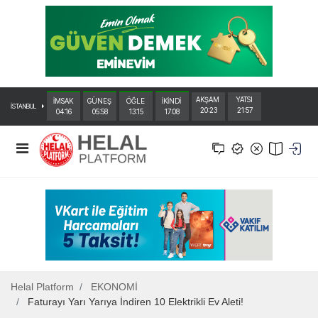
AKŞAM
YATSI
İMSAK
GÜNEŞ
ÖĞLE
İKİNDİ
İSTANBUL
20:23
21:57
04:16
05:58
13:15
17:08
Helal Platform
EKONOMİ
Faturayı Yarı Yarıya İndiren 10 Elektrikli Ev Aleti!