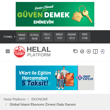
ÖĞLE
İKİNDİ
AKŞAM
YATSI
İMSAK
GÜNEŞ
İSTANBUL
13:15
17:07
20:21
21:56
04:17
05:59
Helal Platform
EKONOMİ
Global İslami Ekonomi Zirvesi Gala Gecesi