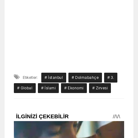
Etiketler:
# İstanbul
# Dolmabahçe
# 3.
# Global
# İslami
# Ekonomi
# Zirvesi