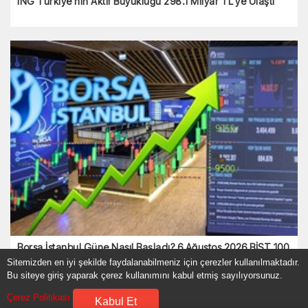
ING Türkiye’nin Aktif Büyüklüğü 298.1 Milyar TL’ye Ulaştı
Borsa İstanbul Güne Nasıl Başladı? 6 Ağustos 2026 BİST 100
Son Durum ve Piyasa Analizi
Sitemizden en iyi şekilde faydalanabilmeniz için çerezler kullanılmaktadır.
Bu siteye giriş yaparak çerez kullanımını kabul etmiş sayılıyorsunuz.
Çerez Politikası
Kabul Et