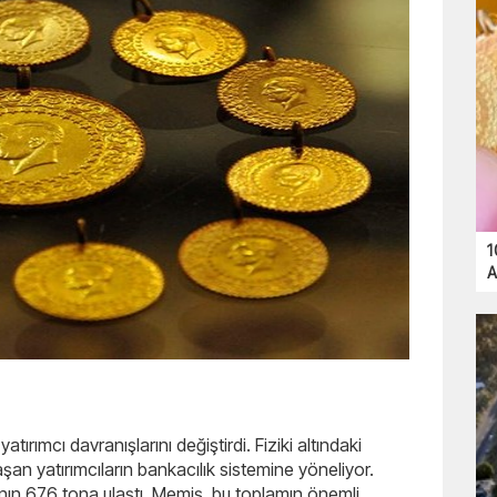
1
A
tırımcı davranışlarını değiştirdi. Fiziki altındaki
aşan yatırımcıların bankacılık sistemine yöneliyor.
ının 676 tona ulaştı. Memiş, bu toplamın önemli