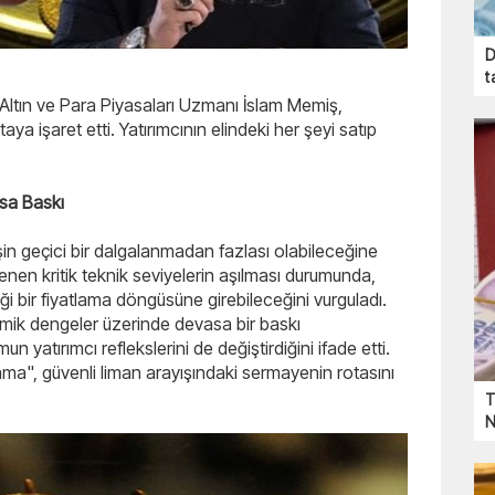
D
t
 Altın ve Para Piyasaları Uzmanı İslam Memiş,
 işaret etti. Yatırımcının elindeki her şeyi satıp
sa Baskı
işin geçici bir dalgalanmadan fazlası olabileceğine
rlenen kritik teknik seviyelerin aşılması durumunda,
 bir fiyatlama döngüsüne girebileceğini vurguladı.
nomik dengeler üzerinde devasa bir baskı
 yatırımcı reflekslerini de değiştirdiğini ifade etti.
rama", güvenli liman arayışındaki sermayenin rotasını
T
N