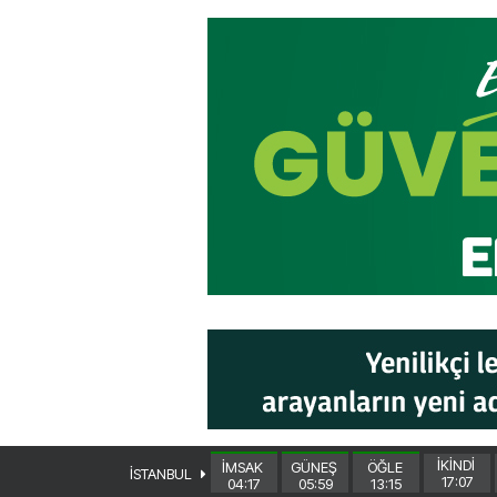
İKİNDİ
İMSAK
GÜNEŞ
ÖĞLE
İSTANBUL
17:07
04:17
05:59
13:15