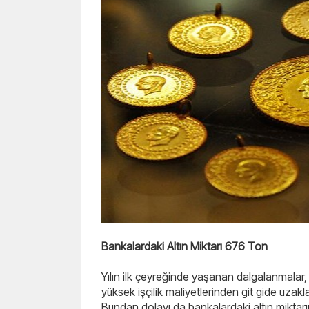
Bankalardaki Altın Miktarı 676 Ton
Yılın ilk çeyreğinde yaşanan dalgalanmalar, ya
yüksek işçilik maliyetlerinden git gide uzakl
Bundan dolayı da bankalardaki altın miktar