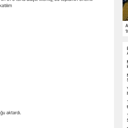
atılım
A
1
uğu aktardı.