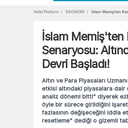
Helal Platform
EKONOMİ
İslam Memiş'ten Kor
İslam Memiş'ten
Senaryosu: Altınd
Devri Başladı!
Altın ve Para Piyasaları Uzmanı
etkisi altındaki piyasalara da
analiz dönemi bitti" diyerek e
öyle bir sürece girildiğini işare
fazlasının değişeceğini iddia e
resetleme" dediği o gizemli tab