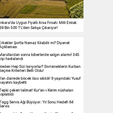
nkara’da Uygun Fiyatlı Arsa Fırsatı: Milli Emlak
89 Bin 500 TL’den Satışa Çıkarıyor!
Erkekler Şortla Namaz Kılabilir mi? Diyanet
Açıklaması
Marullardan sonra biberlerde salgın alarmı! 345
kişi hastalandı
Neden Hep Sizi Isırıyorlar? Sivrisineklerin Kurban
Seçme Kriterleri Belli Oldu!
Yan dairede böcek ilacı sıkıldı! 9 yaşındaki Yusuf
hayatını kaybetti
Tepki çeken talimat! Kur’an-ı Kerim nüshaları
toplatıldı
Togg Servis Ağı Büyüyor: Yıl Sonu Hedefi 64
Servis