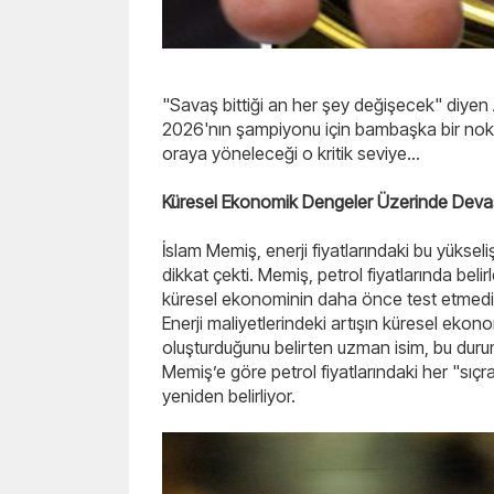
"Savaş bittiği an her şey değişecek" diyen
2026'nın şampiyonu için bambaşka bir noktaya
oraya yöneleceği o kritik seviye...
Küresel Ekonomik Dengeler Üzerinde Deva
İslam Memiş, enerji fiyatlarındaki bu yüksel
dikkat çekti. Memiş, petrol fiyatlarında beli
küresel ekonominin daha önce test etmediği
Enerji maliyetlerindeki artışın küresel eko
oluşturduğunu belirten uzman isim, bu durumun
Memiş’e göre petrol fiyatlarındaki her "sıç
yeniden belirliyor.