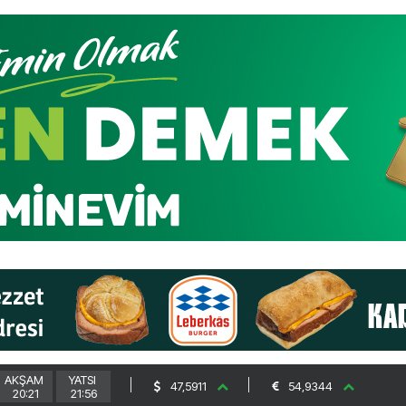
AKŞAM
YATSI
47,5911
54,9344
20:21
21:56