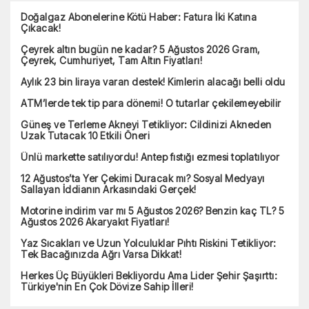
Doğalgaz Abonelerine Kötü Haber: Fatura İki Katına
Çıkacak!
Çeyrek altın bugün ne kadar? 5 Ağustos 2026 Gram,
Çeyrek, Cumhuriyet, Tam Altın Fiyatları!
Aylık 23 bin liraya varan destek! Kimlerin alacağı belli oldu
ATM’lerde tek tip para dönemi! O tutarlar çekilemeyebilir
Güneş ve Terleme Akneyi Tetikliyor: Cildinizi Akneden
Uzak Tutacak 10 Etkili Öneri
Ünlü markette satılıyordu! Antep fıstığı ezmesi toplatılıyor
12 Ağustos’ta Yer Çekimi Duracak mı? Sosyal Medyayı
Sallayan İddianın Arkasındaki Gerçek!
Motorine indirim var mı 5 Ağustos 2026? Benzin kaç TL? 5
Ağustos 2026 Akaryakıt Fiyatları!
Yaz Sıcakları ve Uzun Yolculuklar Pıhtı Riskini Tetikliyor:
Tek Bacağınızda Ağrı Varsa Dikkat!
Herkes Üç Büyükleri Bekliyordu Ama Lider Şehir Şaşırttı:
Türkiye'nin En Çok Dövize Sahip İlleri!