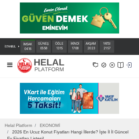
GÜNEŞ
ÖĞLE
İKİNDİ
AKŞAM
YATSI
İMSAK
İSTANBUL
05:58
13:15
17:08
20:23
21:57
04:16
Helal Platform
EKONOMİ
2026 En Ucuz Konut Fiyatları Hangi İllerde? İşte İl İl Güncel
Ev Fiyatları Listesi!