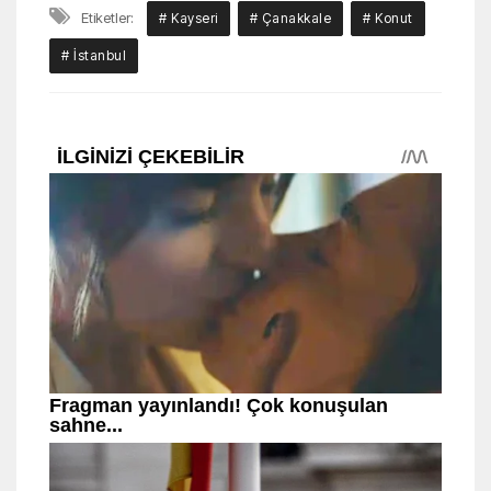
Etiketler:
# Kayseri
# Çanakkale
# Konut
# İstanbul