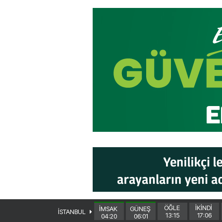
ÖĞLE
İKİNDİ
İMSAK
GÜNEŞ
İSTANBUL
13:15
17:06
04:20
06:01