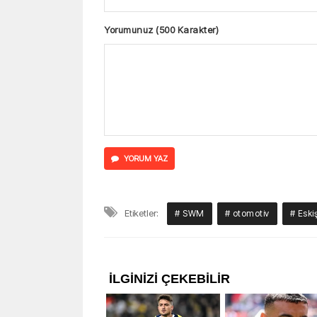
Yorumunuz (500 Karakter)
YORUM YAZ
Etiketler:
# SWM
# otomotiv
# Eski