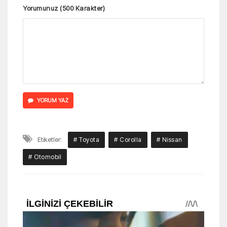
Yorumunuz (500 Karakter)
YORUM YAZ
Etiketler:
# Toyota
# Corolla
# Nissan
# Otomobil