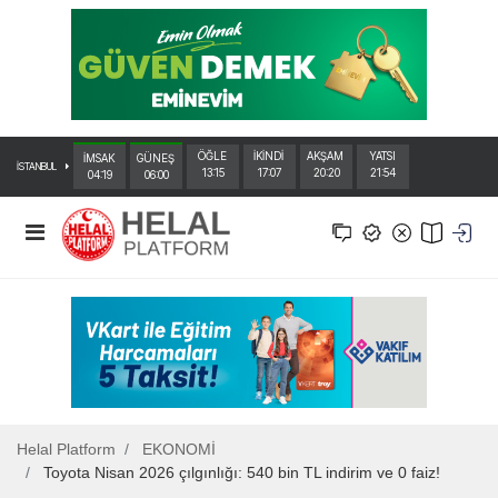
ÖĞLE
İKİNDİ
AKŞAM
YATSI
İMSAK
GÜNEŞ
İSTANBUL
13:15
17:07
20:20
21:54
04:19
06:00
Helal Platform
EKONOMİ
Toyota Nisan 2026 çılgınlığı: 540 bin TL indirim ve 0 faiz!