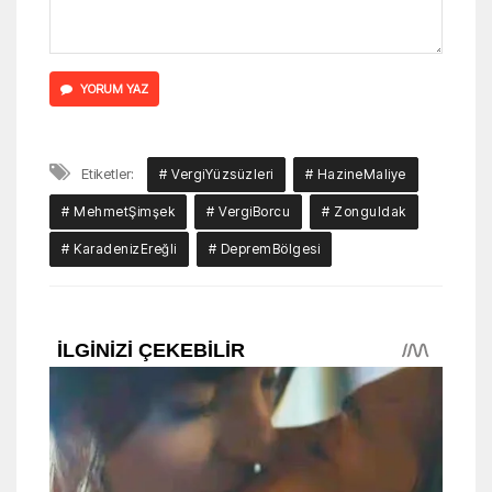
YORUM YAZ
Etiketler:
# VergiYüzsüzleri
# HazineMaliye
# MehmetŞimşek
# VergiBorcu
# Zonguldak
# KaradenizEreğli
# DepremBölgesi