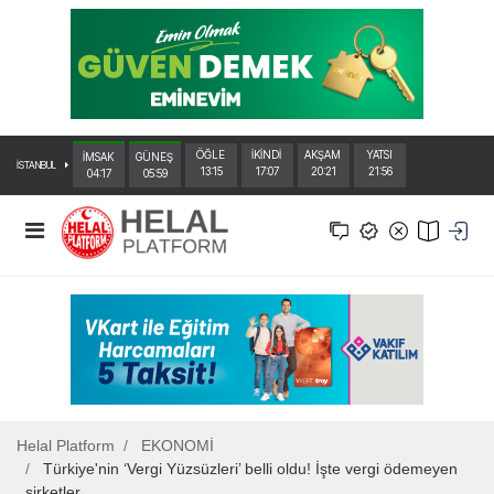
ÖĞLE
İKİNDİ
AKŞAM
YATSI
İMSAK
GÜNEŞ
İSTANBUL
13:15
17:07
20:21
21:56
04:17
05:59
Helal Platform
EKONOMİ
Türkiye'nin ‘Vergi Yüzsüzleri’ belli oldu! İşte vergi ödemeyen
şirketler