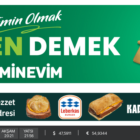
AKŞAM
YATSI
47,5911
54,9344
20:21
21:56