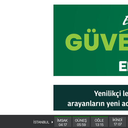
İKİNDİ
İMSAK
GÜNEŞ
ÖĞLE
İSTANBUL
17:07
04:17
05:59
13:15