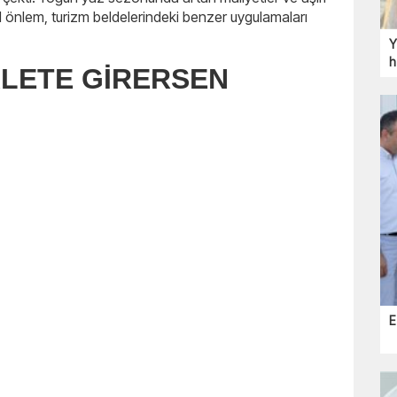
al önlem, turizm beldelerindeki benzer uygulamaları
Y
h
LETE GİRERSEN
E