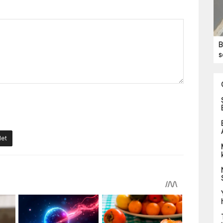
B
s
let