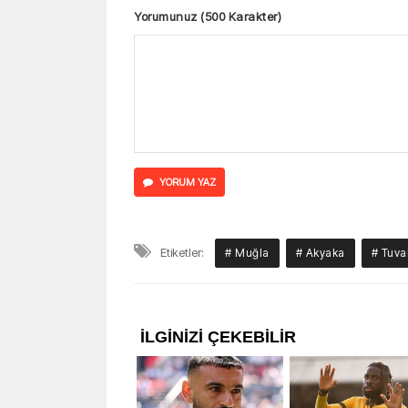
Yorumunuz (500 Karakter)
YORUM YAZ
Etiketler:
# Muğla
# Akyaka
# Tuva