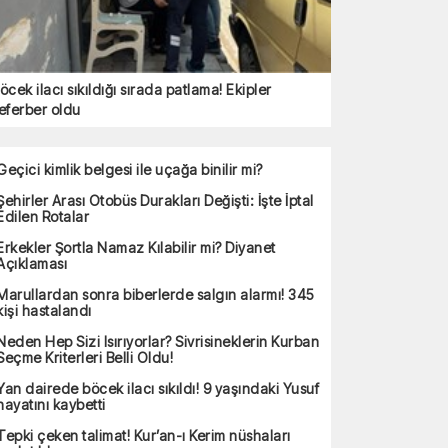
öcek ilacı sıkıldığı sırada patlama! Ekipler
eferber oldu
Geçici kimlik belgesi ile uçağa binilir mi?
Şehirler Arası Otobüs Durakları Değişti: İşte İptal
Edilen Rotalar
Erkekler Şortla Namaz Kılabilir mi? Diyanet
Açıklaması
Marullardan sonra biberlerde salgın alarmı! 345
kişi hastalandı
Neden Hep Sizi Isırıyorlar? Sivrisineklerin Kurban
Seçme Kriterleri Belli Oldu!
Yan dairede böcek ilacı sıkıldı! 9 yaşındaki Yusuf
hayatını kaybetti
Tepki çeken talimat! Kur’an-ı Kerim nüshaları