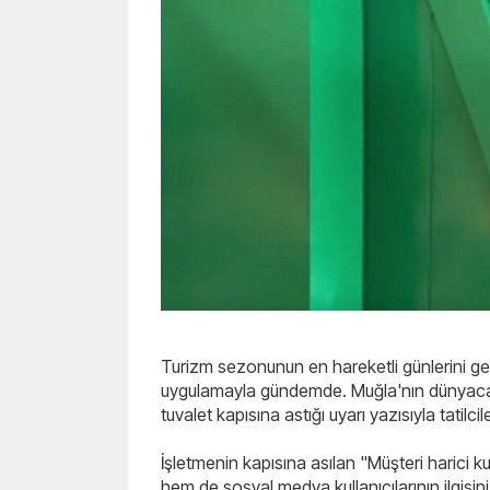
Turizm sezonunun en hareketli günlerini geçir
uygulamayla gündemde. Muğla'nın dünyaca ü
tuvalet kapısına astığı uyarı yazısıyla tatilciler
İşletmenin kapısına asılan "Müşteri harici k
hem de sosyal medya kullanıcılarının ilgisin