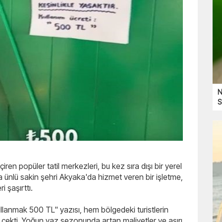
N
S
en popüler tatil merkezleri, bu kez sıra dışı bir yerel
nlü sakin şehri Akyaka'da hizmet veren bir işletme,
i şaşırttı.
ullanmak 500 TL" yazısı, hem bölgedeki turistlerin
i çekti. Yoğun yaz sezonunda artan maliyetler ve aşırı