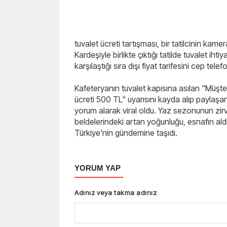
tuvalet ücreti tartışması, bir tatilcinin kam
Kardeşiyle birlikte çıktığı tatilde tuvalet iht
karşılaştığı sıra dışı fiyat tarifesini cep tele
Kafeteryanın tuvalet kapısına asılan "Müşteri 
ücreti 500 TL" uyarısını kayda alıp paylaşa
yorum alarak viral oldu. Yaz sezonunun zir
beldelerindeki artan yoğunluğu, esnafın aldığ
Türkiye'nin gündemine taşıdı.
YORUM YAP
Adınız veya takma adınız