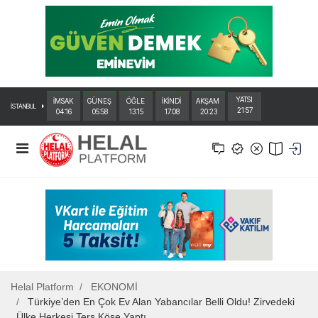
YATSI
İMSAK
GÜNEŞ
ÖĞLE
İKİNDİ
AKŞAM
İSTANBUL
21:57
04:16
05:58
13:15
17:08
20:23
Helal Platform
EKONOMİ
Türkiye’den En Çok Ev Alan Yabancılar Belli Oldu! Zirvedeki
Ülke Herkesi Ters Köşe Yaptı