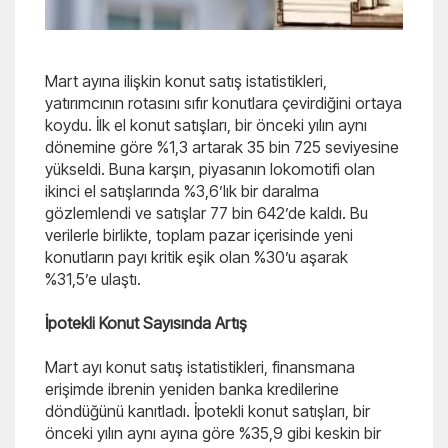
Mart ayına ilişkin konut satış istatistikleri,
yatırımcının rotasını sıfır konutlara çevirdiğini ortaya
koydu. İlk el konut satışları, bir önceki yılın aynı
dönemine göre %1,3 artarak 35 bin 725 seviyesine
yükseldi. Buna karşın, piyasanın lokomotifi olan
ikinci el satışlarında %3,6’lık bir daralma
gözlemlendi ve satışlar 77 bin 642’de kaldı. Bu
verilerle birlikte, toplam pazar içerisinde yeni
konutların payı kritik eşik olan %30’u aşarak
%31,5’e ulaştı.
İpotekli Konut Sayısında Artış
Mart ayı konut satış istatistikleri, finansmana
erişimde ibrenin yeniden banka kredilerine
döndüğünü kanıtladı. İpotekli konut satışları, bir
önceki yılın aynı ayına göre %35,9 gibi keskin bir