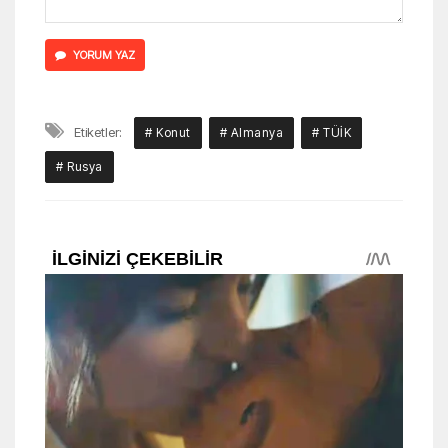
YORUM YAZ
Etiketler:
# Konut
# Almanya
# TÜİK
# Rusya