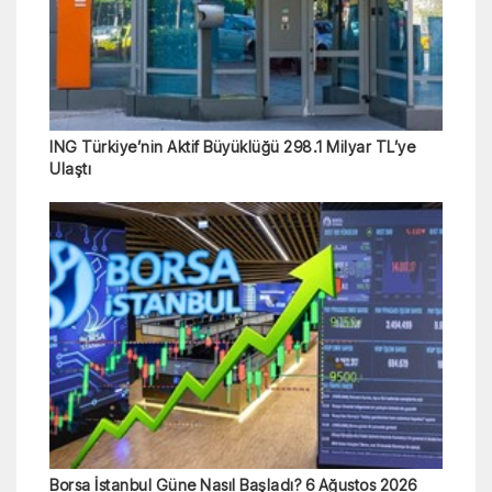
ING Türkiye’nin Aktif Büyüklüğü 298.1 Milyar TL’ye
Ulaştı
Borsa İstanbul Güne Nasıl Başladı? 6 Ağustos 2026