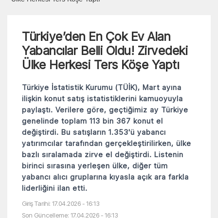
Türkiye’den En Çok Ev Alan
Yabancılar Belli Oldu! Zirvedeki
Ülke Herkesi Ters Köşe Yaptı
Türkiye İstatistik Kurumu (TÜİK), Mart ayına
ilişkin konut satış istatistiklerini kamuoyuyla
paylaştı. Verilere göre, geçtiğimiz ay Türkiye
genelinde toplam 113 bin 367 konut el
değiştirdi. Bu satışların 1.353'ü yabancı
yatırımcılar tarafından gerçekleştirilirken, ülke
bazlı sıralamada zirve el değiştirdi. Listenin
birinci sırasına yerleşen ülke, diğer tüm
yabancı alıcı gruplarına kıyasla açık ara farkla
liderliğini ilan etti.
Giriş Tarihi: 17.04.2026 - 16:13
Son Güncelleme: 17.04.2026 - 16:13