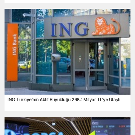
ING Türkiye’nin Aktif Büyüklüğü 298.1 Milyar TL’ye Ulaştı