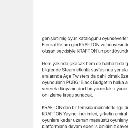
genişletilmiş oyun kataloğunu oyunseverlerl
Eternal Return gibi KRAFTON ve bünyesindeki
oluşan seçkisiyle KRAFTON'un portföyündek
Hem yakında çıkacak hem de halihazırda g
bilgiler de Steam etkinlik sayfasında yer a
aralarında Age Twisters da dahil olmak üze
oyuncuların PUBG: Black Budget'ın halka açı
vererek dünyanın dört bir yanındaki oyunc
ön izleme fırsatı sunacak.
KRAFTON’dan bir temsilci indirimlerle ilgil
KRAFTON Yayıncı İndirimleri, şirketin amira
oyunlara kadar uzanan masaüstü oyunlarıyla 
platformlarla devam eden iş birliğimiz sa