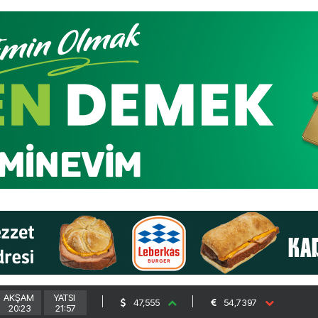
AKŞAM
YATSI
47,555
54,7397
20:23
21:57