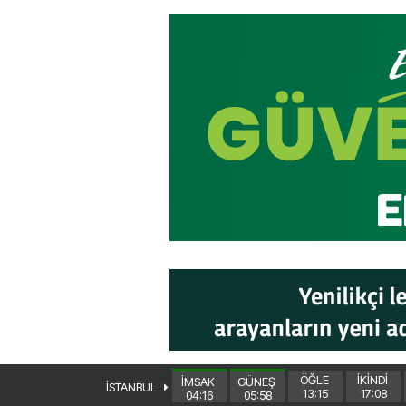
ÖĞLE
İKİNDİ
İMSAK
GÜNEŞ
İSTANBUL
13:15
17:08
04:16
05:58