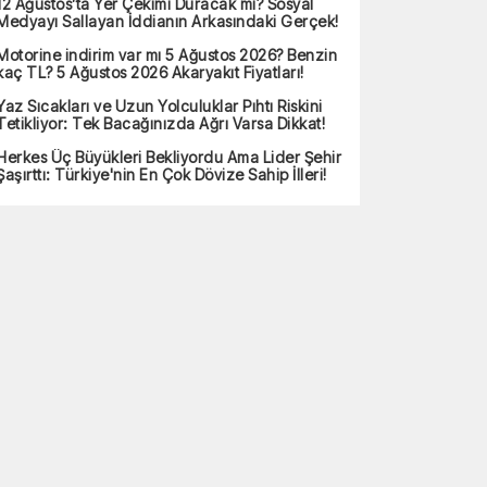
12 Ağustos’ta Yer Çekimi Duracak mı? Sosyal
Medyayı Sallayan İddianın Arkasındaki Gerçek!
Motorine indirim var mı 5 Ağustos 2026? Benzin
kaç TL? 5 Ağustos 2026 Akaryakıt Fiyatları!
Yaz Sıcakları ve Uzun Yolculuklar Pıhtı Riskini
Tetikliyor: Tek Bacağınızda Ağrı Varsa Dikkat!
Herkes Üç Büyükleri Bekliyordu Ama Lider Şehir
Şaşırttı: Türkiye'nin En Çok Dövize Sahip İlleri!