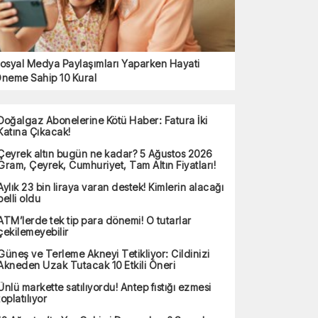
osyal Medya Paylaşımları Yaparken Hayati
neme Sahip 10 Kural
Doğalgaz Abonelerine Kötü Haber: Fatura İki
Katına Çıkacak!
Çeyrek altın bugün ne kadar? 5 Ağustos 2026
Gram, Çeyrek, Cumhuriyet, Tam Altın Fiyatları!
Aylık 23 bin liraya varan destek! Kimlerin alacağı
belli oldu
ATM’lerde tek tip para dönemi! O tutarlar
çekilemeyebilir
Güneş ve Terleme Akneyi Tetikliyor: Cildinizi
Akneden Uzak Tutacak 10 Etkili Öneri
Ünlü markette satılıyordu! Antep fıstığı ezmesi
toplatılıyor