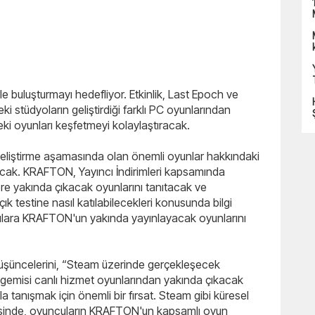
e buluşturmayı hedefliyor. Etkinlik, Last Epoch ve
 stüdyoların geliştirdiği farklı PC oyunlarından
i oyunları keşfetmeyi kolaylaştıracak.
eliştirme aşamasında olan önemli oyunlar hakkındaki
lacak. KRAFTON, Yayıncı İndirimleri kapsamında
re yakında çıkacak oyunlarını tanıtacak ve
k testine nasıl katılabilecekleri konusunda bilgi
ulara KRAFTON'un yakında yayınlayacak oyunlarını
i düşüncelerini, “Steam üzerinde gerçekleşecek
l gemisi canlı hizmet oyunlarından yakında çıkacak
tanışmak için önemli bir fırsat. Steam gibi küresel
yesinde, oyuncuların KRAFTON'un kapsamlı oyun