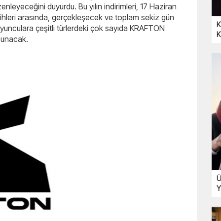
leyeceğini duyurdu. Bu yılın indirimleri, 17 Haziran
ihleri arasında, gerçekleşecek ve toplam sekiz gün
K
oyunculara çeşitli türlerdeki çok sayıda KRAFTON
K
 sunacak.
Ü
Y