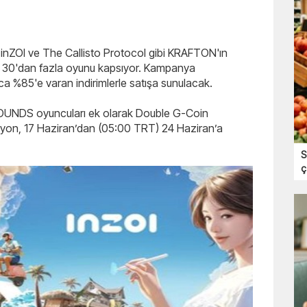
nZOI ve The Callisto Protocol gibi KRAFTON'ın
re 30'dan fazla oyunu kapsıyor. Kampanya
ca %85'e varan indirimlerle satışa sunulacak.
OUNDS oyuncuları ek olarak Double G-Coin
yon, 17 Haziran’dan (05:00 TRT) 24 Haziran’a
S
ç