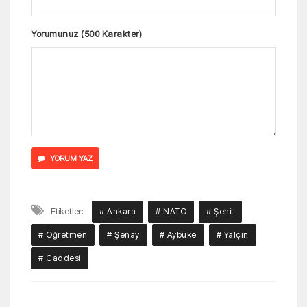
Yorumunuz (500 Karakter)
YORUM YAZ
Etiketler:
# Ankara
# NATO
# Şehit
# Öğretmen
# Şenay
# Aybüke
# Yalçın
# Caddesi