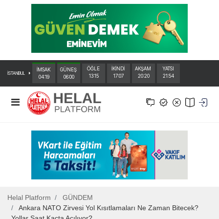
ÖĞLE
İKİNDİ
AKŞAM
YATSI
İMSAK
GÜNEŞ
İSTANBUL
13:15
17:07
20:20
21:54
04:19
06:00
Helal Platform
GÜNDEM
Ankara NATO Zirvesi Yol Kısıtlamaları Ne Zaman Bitecek?
Yollar Saat Kaçta Açılıyor?