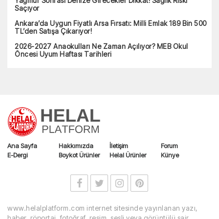
Yağmur Sonrası Denize Girecekler Dikkat! Sağlık Riski
Saçıyor
Ankara’da Uygun Fiyatlı Arsa Fırsatı: Milli Emlak 189 Bin 500
TL’den Satışa Çıkarıyor!
2026-2027 Anaokulları Ne Zaman Açılıyor? MEB Okul
Öncesi Uyum Haftası Tarihleri
Ana Sayfa
Hakkımızda
İletişim
Forum
E-Dergi
Boykot Ürünler
Helal Ürünler
Künye
www.helalplatform.com internet sitesinde yayınlanan yazı,
haber, röportaj, fotoğraf, resim, sesli veya görüntülü sair