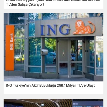
TL’den Satışa Çıkarıyor!
ING Türkiye’nin Aktif Büyüklüğü 298.1 Milyar TL’ye Ulaştı