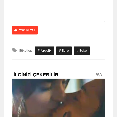
YORUM YAZ
Etiketler:
# Arçelik
# Euro
# Beko