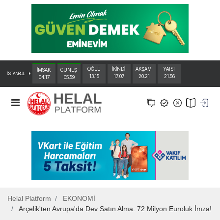
ÖĞLE
İKİNDİ
AKŞAM
YATSI
İMSAK
GÜNEŞ
İSTANBUL
13:15
17:07
20:21
21:56
04:17
05:59
Helal Platform
EKONOMİ
Arçelik'ten Avrupa'da Dev Satın Alma: 72 Milyon Euroluk İmza!