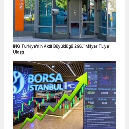
ING Türkiye’nin Aktif Büyüklüğü 298.1 Milyar TL’ye
Ulaştı