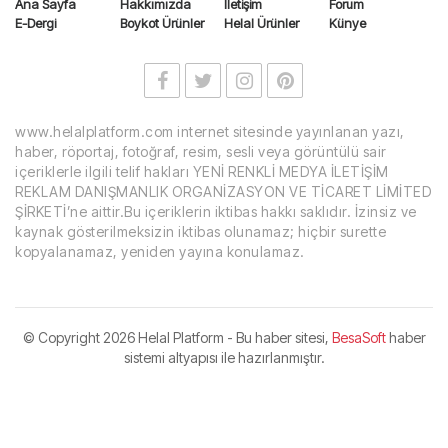
Ana Sayfa
Hakkımızda
İletişim
Forum
E-Dergi
Boykot Ürünler
Helal Ürünler
Künye
www.helalplatform.com internet sitesinde yayınlanan yazı,
haber, röportaj, fotoğraf, resim, sesli veya görüntülü sair
içeriklerle ilgili telif hakları YENİ RENKLİ MEDYA İLETİŞİM
REKLAM DANIŞMANLIK ORGANİZASYON VE TİCARET LİMİTED
ŞİRKETİ’ne aittir.Bu içeriklerin iktibas hakkı saklıdır. İzinsiz ve
kaynak gösterilmeksizin iktibas olunamaz; hiçbir surette
kopyalanamaz, yeniden yayına konulamaz.
© Copyright
2026 Helal Platform - Bu haber sitesi,
BesaSoft
haber
sistemi altyapısı ile hazırlanmıştır.