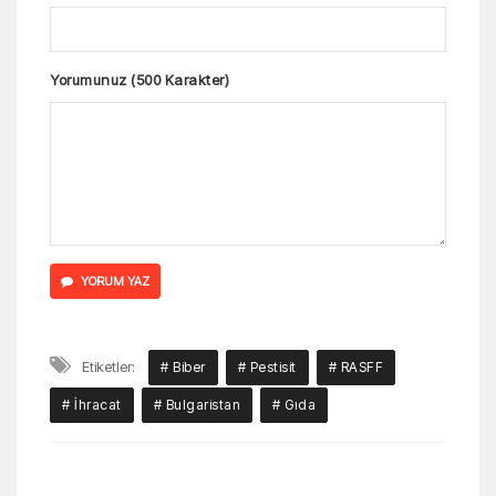
Yorumunuz (500 Karakter)
YORUM YAZ
Etiketler:
# Biber
# Pestisit
# RASFF
# İhracat
# Bulgaristan
# Gıda