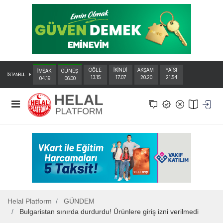
ÖĞLE
İKİNDİ
AKŞAM
YATSI
İMSAK
GÜNEŞ
İSTANBUL
13:15
17:07
20:20
21:54
04:19
06:00
Helal Platform
GÜNDEM
Bulgaristan sınırda durdurdu! Ürünlere giriş izni verilmedi