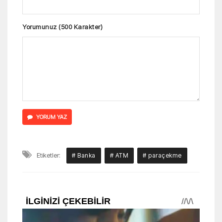
Yorumunuz (500 Karakter)
YORUM YAZ
Etiketler:
# Banka
# ATM
# paraçekme