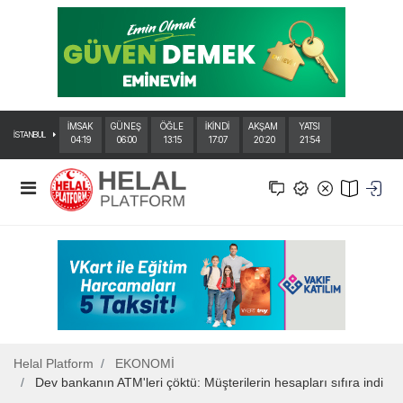
İMSAK
GÜNEŞ
ÖĞLE
İKİNDİ
AKŞAM
YATSI
İSTANBUL
04:19
06:00
13:15
17:07
20:20
21:54
Helal Platform
EKONOMİ
Dev bankanın ATM'leri çöktü: Müşterilerin hesapları sıfıra indi