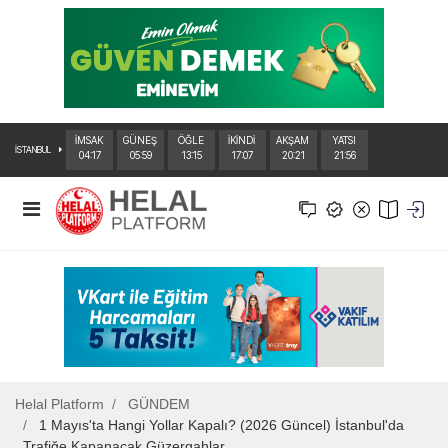
İMSAK
GÜNEŞ
ÖĞLE
İKİNDİ
AKŞAM
YATSI
İSTANBUL
04:17
05:59
13:15
17:07
20:21
21:56
Helal Platform
GÜNDEM
1 Mayıs'ta Hangi Yollar Kapalı? (2026 Güncel) İstanbul'da
Trafiğe Kapanacak Güzergahlar