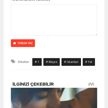
YORUM YAZ
Etiketler:
# 1
# Mayıs
# İstanbul
# Yol