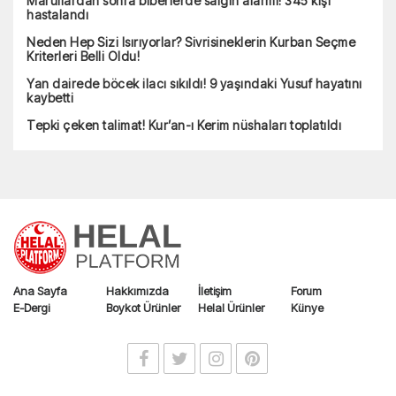
Marullardan sonra biberlerde salgın alarmı! 345 kişi
hastalandı
Neden Hep Sizi Isırıyorlar? Sivrisineklerin Kurban Seçme
Kriterleri Belli Oldu!
Yan dairede böcek ilacı sıkıldı! 9 yaşındaki Yusuf hayatını
kaybetti
Tepki çeken talimat! Kur’an-ı Kerim nüshaları toplatıldı
Ana Sayfa
Hakkımızda
İletişim
Forum
E-Dergi
Boykot Ürünler
Helal Ürünler
Künye