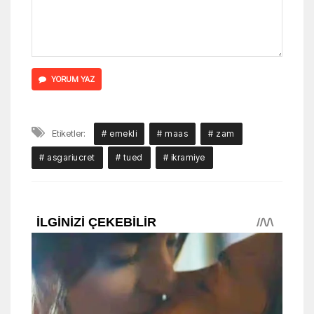
YORUM YAZ
Etiketler:
# emekli
# maas
# zam
# asgariucret
# tued
# ikramiye