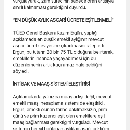
vurgulayarak, zam sürecinin sadece oran artışıyla
sınırlı kalmaması gerektiğini duyurdu.
“EN DÜŞÜK AYLIK ASGARİ ÜCRETE EŞİTLENMELİ”
TÜED Genel Başkanı Kazım Ergün, yaptığı
açıklamada en düşük emekli aylığının mevcut
asgari ücret seviyesine çıkarılmasını talep etti.
Ergün, bu tutarın 28 bin 75 TL olduğunu belirterek,
emeklilerin insanca yaşayabilmesi için bu
düzenlemenin artık kaçınılmaz hale geldiğini
söyledi.
İNTİBAK VE MAAŞ SİSTEMİ ELEŞTİRİSİ
Açıklamalarda yalnızca maaş artışı değil, mevcut
emekli maaşı hesaplama sistemi de eleştirildi.
Ergün, emekli olunan tarihe bakılmaksızın, prim
günü ve prim kazancı eşit olan emeklilere eşit
maaş bağlanması gerektiğini vurguladı. Mevcut
sistemin her yıl bağlanan aylıkları aşağı çektiğini