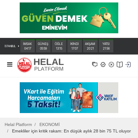
İMSAK
GÜNEŞ
ÖĞLE
İKİNDİ
AKŞAM
YATSI
İSTANBUL
04:17
05:59
13:15
17:07
20:21
21:56
Helal Platform
EKONOMİ
Emekliler için kritik rakam: En düşük aylık 28 bin 75 TL oluyor