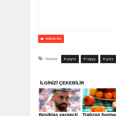
YORUM YAZ
Etiketler:
# peynir
# tağşiş
# gıda