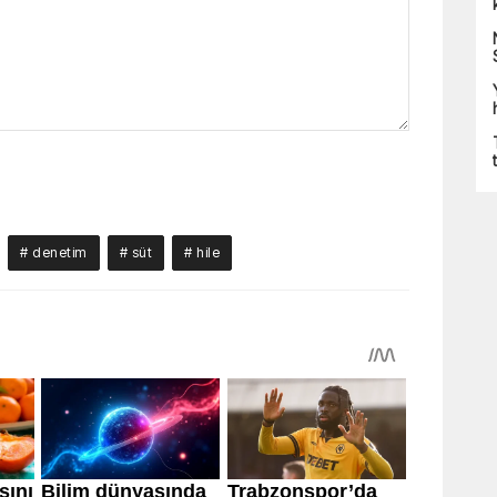
# denetim
# süt
# hile