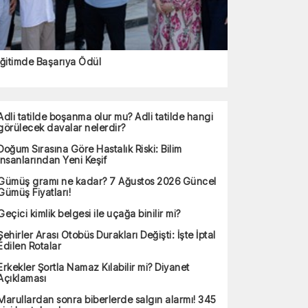
ğitimde Başarıya Ödül
Adli tatilde boşanma olur mu? Adli tatilde hangi
görülecek davalar nelerdir?
Doğum Sırasına Göre Hastalık Riski: Bilim
İnsanlarından Yeni Keşif
Gümüş gramı ne kadar? 7 Ağustos 2026 Güncel
Gümüş Fiyatları!
Geçici kimlik belgesi ile uçağa binilir mi?
Şehirler Arası Otobüs Durakları Değişti: İşte İptal
Edilen Rotalar
Erkekler Şortla Namaz Kılabilir mi? Diyanet
Açıklaması
Marullardan sonra biberlerde salgın alarmı! 345