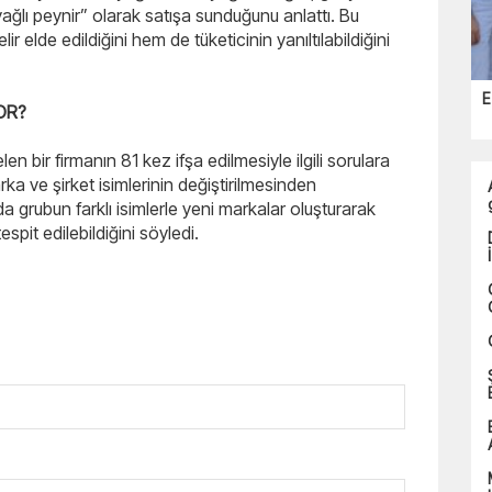
yağlı peynir” olarak satışa sunduğunu anlattı. Bu
r elde edildiğini hem de tüketicinin yanıltılabildiğini
E
YOR?
en bir firmanın 81 kez ifşa edilmesiyle ilgili sorulara
a ve şirket isimlerinin değiştirilmesinden
 da grubun farklı isimlerle yeni markalar oluşturarak
 tespit edilebildiğini söyledi.