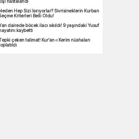
kişi hastalandı
Neden Hep Sizi Isırıyorlar? Sivrisineklerin Kurban
Seçme Kriterleri Belli Oldu!
Yan dairede böcek ilacı sıkıldı! 9 yaşındaki Yusuf
hayatını kaybetti
Tepki çeken talimat! Kur’an-ı Kerim nüshaları
toplatıldı