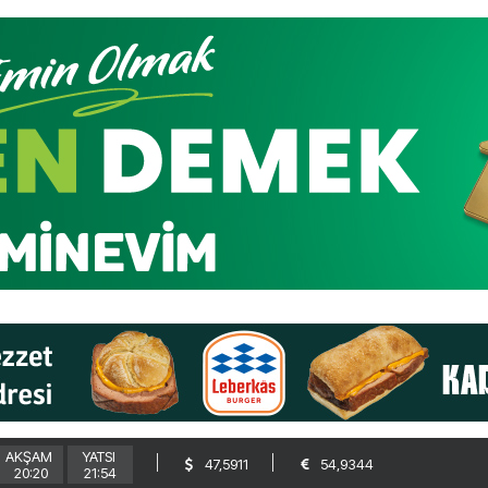
AKŞAM
YATSI
47,5911
54,9344
20:20
21:54