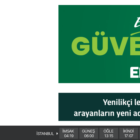
İMSAK
GÜNEŞ
ÖĞLE
İKİNDİ
İSTANBUL
04:19
06:00
13:15
17:07