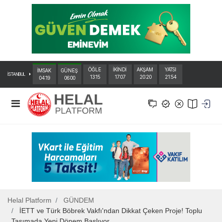
ÖĞLE
İKİNDİ
AKŞAM
YATSI
İMSAK
GÜNEŞ
İSTANBUL
13:15
17:07
20:20
21:54
04:19
06:00
Helal Platform
GÜNDEM
İETT ve Türk Böbrek Vakfı'ndan Dikkat Çeken Proje! Toplu
Taşımada Yeni Dönem Başlıyor