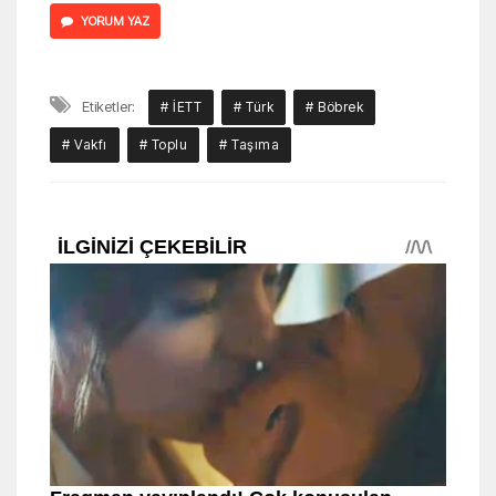
YORUM YAZ
Etiketler:
# İETT
# Türk
# Böbrek
# Vakfı
# Toplu
# Taşıma