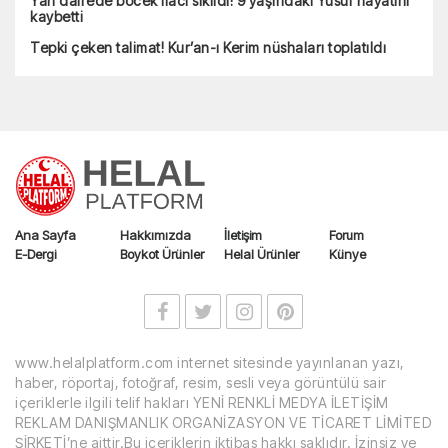
Yan dairede böcek ilacı sıkıldı! 9 yaşındaki Yusuf hayatını
kaybetti
Tepki çeken talimat! Kur’an-ı Kerim nüshaları toplatıldı
Ana Sayfa
Hakkımızda
İletişim
Forum
E-Dergi
Boykot Ürünler
Helal Ürünler
Künye
www.helalplatform.com internet sitesinde yayınlanan yazı,
haber, röportaj, fotoğraf, resim, sesli veya görüntülü sair
içeriklerle ilgili telif hakları YENİ RENKLİ MEDYA İLETİŞİM
REKLAM DANIŞMANLIK ORGANİZASYON VE TİCARET LİMİTED
ŞİRKETİ’ne aittir.Bu içeriklerin iktibas hakkı saklıdır. İzinsiz ve