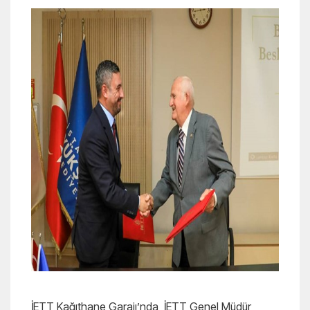
İETT Kağıthane Garajı’nda, İETT Genel Müdür