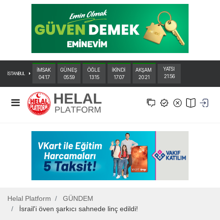
YATSI
İMSAK
GÜNEŞ
ÖĞLE
İKİNDİ
AKŞAM
İSTANBUL
21:56
04:17
05:59
13:15
17:07
20:21
Helal Platform
GÜNDEM
İsrail'i öven şarkıcı sahnede linç edildi!