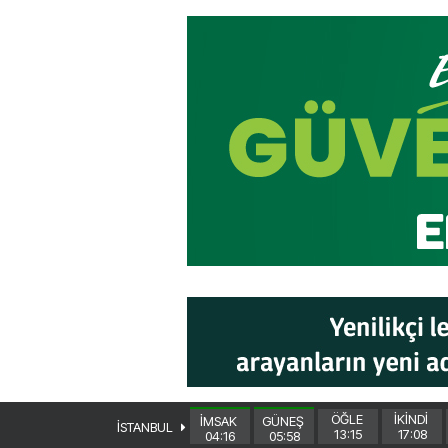
ÖĞLE
İKİNDİ
İMSAK
GÜNEŞ
İSTANBUL
13:15
17:08
04:16
05:58