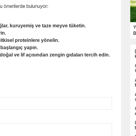
şu önerilerde bulunuyor:
yağlar, kuruyemiş ve taze meyve tüketin.
Y
in.
B
tkisel proteinlere yönelin.
r başlangıç yapın.
doğal ve lif açısından zengin gıdaları tercih edin.