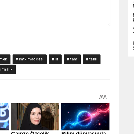
kmek
# katkımaddesi
# lif
# tam
# tahıl
tırmalık