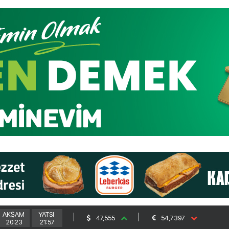
AKŞAM
YATSI
47,555
54,7397
20:23
21:57