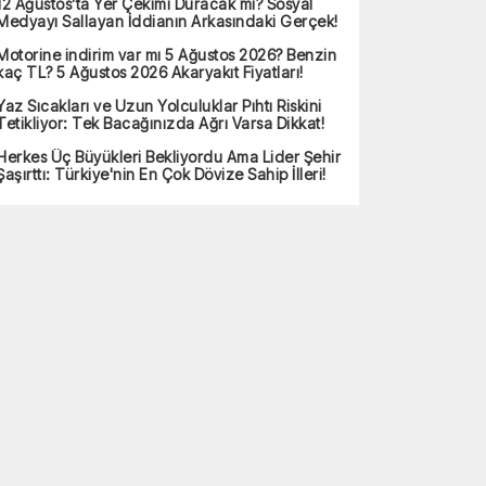
12 Ağustos’ta Yer Çekimi Duracak mı? Sosyal
Medyayı Sallayan İddianın Arkasındaki Gerçek!
Motorine indirim var mı 5 Ağustos 2026? Benzin
kaç TL? 5 Ağustos 2026 Akaryakıt Fiyatları!
Yaz Sıcakları ve Uzun Yolculuklar Pıhtı Riskini
Tetikliyor: Tek Bacağınızda Ağrı Varsa Dikkat!
Herkes Üç Büyükleri Bekliyordu Ama Lider Şehir
Şaşırttı: Türkiye'nin En Çok Dövize Sahip İlleri!