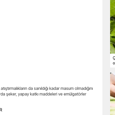
Ç
o
bi atıştırmalıkların da sanıldığı kadar masum olmadığını
rda şeker, yapay katkı maddeleri ve emülgatörler
R