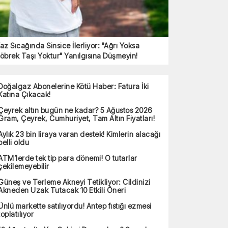
az Sıcağında Sinsice İlerliyor: "Ağrı Yoksa
öbrek Taşı Yoktur" Yanılgısına Düşmeyin!
Doğalgaz Abonelerine Kötü Haber: Fatura İki
Katına Çıkacak!
Çeyrek altın bugün ne kadar? 5 Ağustos 2026
Gram, Çeyrek, Cumhuriyet, Tam Altın Fiyatları!
Aylık 23 bin liraya varan destek! Kimlerin alacağı
belli oldu
ATM’lerde tek tip para dönemi! O tutarlar
çekilemeyebilir
Güneş ve Terleme Akneyi Tetikliyor: Cildinizi
Akneden Uzak Tutacak 10 Etkili Öneri
Ünlü markette satılıyordu! Antep fıstığı ezmesi
toplatılıyor