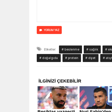
YORUM YAZ
Etiketler:
# beslenme
# sağlık
# e
# doğalgıda
# protein
# diyet
# atış