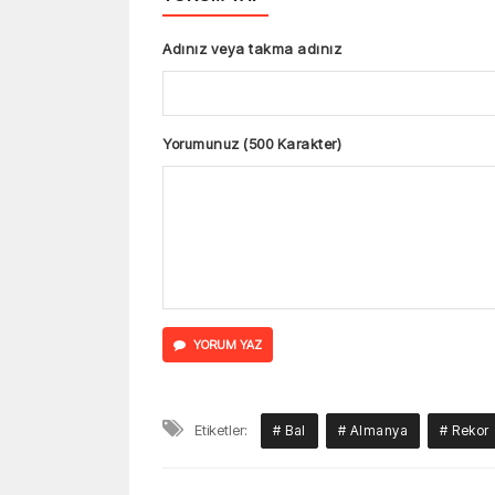
Adınız veya takma adınız
Yorumunuz (500 Karakter)
YORUM YAZ
Etiketler:
# Bal
# Almanya
# Rekor