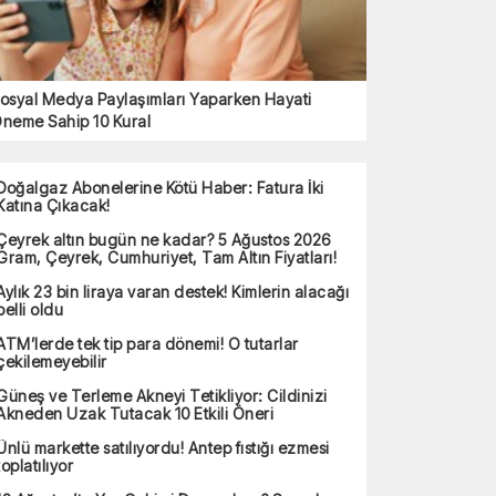
osyal Medya Paylaşımları Yaparken Hayati
neme Sahip 10 Kural
Doğalgaz Abonelerine Kötü Haber: Fatura İki
Katına Çıkacak!
Çeyrek altın bugün ne kadar? 5 Ağustos 2026
Gram, Çeyrek, Cumhuriyet, Tam Altın Fiyatları!
Aylık 23 bin liraya varan destek! Kimlerin alacağı
belli oldu
ATM’lerde tek tip para dönemi! O tutarlar
çekilemeyebilir
Güneş ve Terleme Akneyi Tetikliyor: Cildinizi
Akneden Uzak Tutacak 10 Etkili Öneri
Ünlü markette satılıyordu! Antep fıstığı ezmesi
toplatılıyor