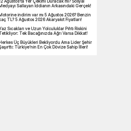
12 Ağustos’ta Yer Çekimi Duracak mı? Sosyal
Medyayı Sallayan İddianın Arkasındaki Gerçek!
Motorine indirim var mı 5 Ağustos 2026? Benzin
kaç TL? 5 Ağustos 2026 Akaryakıt Fiyatları!
Yaz Sıcakları ve Uzun Yolculuklar Pıhtı Riskini
Tetikliyor: Tek Bacağınızda Ağrı Varsa Dikkat!
Herkes Üç Büyükleri Bekliyordu Ama Lider Şehir
Şaşırttı: Türkiye'nin En Çok Dövize Sahip İlleri!