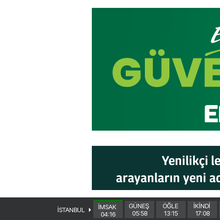
GÜNEŞ
ÖĞLE
İKİNDİ
İMSAK
İSTANBUL
05:58
13:15
17:08
04:16