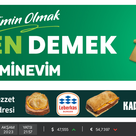
AKŞAM
YATSI
47,555
54,7397
20:23
21:57