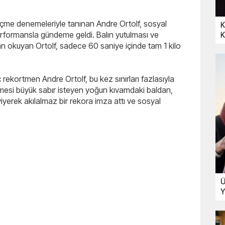
-içme denemeleriyle tanınan Andre Ortolf, sosyal
K
rformansla gündeme geldi. Balın yutulması ve
K
n okuyan Ortolf, sadece 60 saniye içinde tam 1 kilo
rekortmen Andre Ortolf, bu kez sınırları fazlasıyla
lmesi büyük sabır isteyen yoğun kıvamdaki baldan,
yerek akılalmaz bir rekora imza attı ve sosyal
Ü
Y