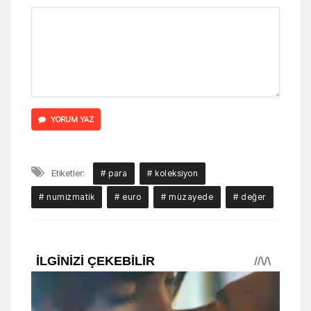
YORUM YAZ
Etiketler:
# para
# koleksiyon
# numizmatik
# euro
# müzayede
# değer