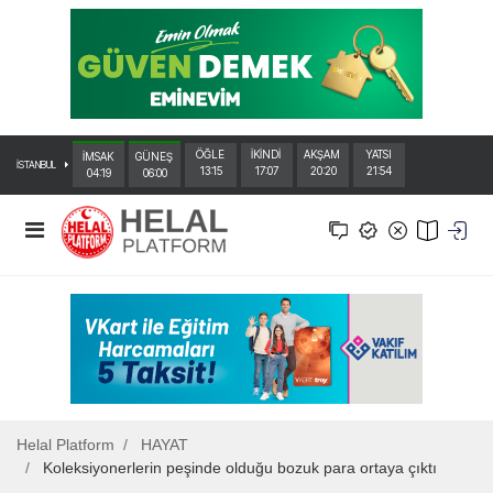
ÖĞLE
İKİNDİ
AKŞAM
YATSI
İMSAK
GÜNEŞ
İSTANBUL
13:15
17:07
20:20
21:54
04:19
06:00
Helal Platform
HAYAT
Koleksiyonerlerin peşinde olduğu bozuk para ortaya çıktı