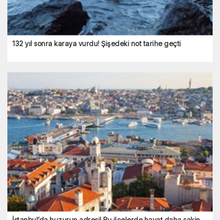
132 yıl sonra karaya vurdu! Şişedeki not tarihe geçti
İstanbul’da huzurun adresi! Bu ilçelerde hayat daha sakin