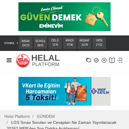
ÖĞLE
İKİNDİ
AKŞAM
YATSI
İMSAK
GÜNEŞ
İSTANBUL
13:15
17:06
20:19
21:52
04:20
06:01
Helal Platform
GÜNDEM
LGS Sınav Soruları ve Cevapları Ne Zaman Yayınlanacak
2026? MEB'den Son Dakika Açıklaması!