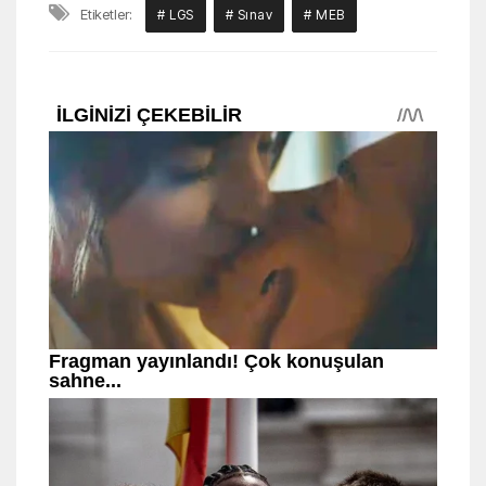
Etiketler:
# LGS
# Sınav
# MEB