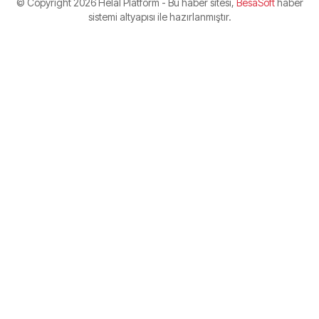
© Copyright
2026 Helal Platform - Bu haber sitesi,
BesaSoft
haber
sistemi altyapısı ile hazırlanmıştır.