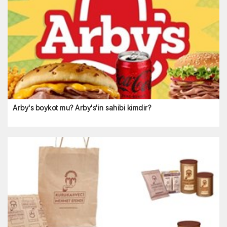
Arby's boykot mu? Arby's'in sahibi kimdir?