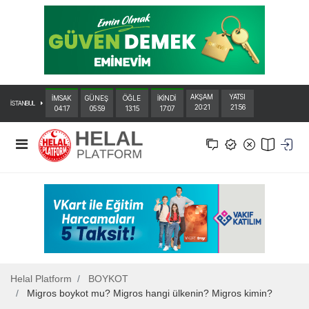
AKŞAM
YATSI
İMSAK
GÜNEŞ
ÖĞLE
İKİNDİ
İSTANBUL
20:21
21:56
04:17
05:59
13:15
17:07
Helal Platform
BOYKOT
Migros boykot mu? Migros hangi ülkenin? Migros kimin?