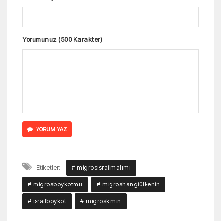
Yorumunuz (500 Karakter)
YORUM YAZ
Etiketler:
# migrosisrailmalımı
# migrosboykotmu
# migroshangiülkenin
# israilboykot
# migroskimin