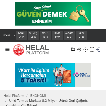
İMSAK
GÜNEŞ
ÖĞLE
İKİNDİ
AKŞAM
YATSI
İSTANBUL
04:17
05:59
13:15
17:07
20:21
21:56
Helal Platform
EKONOMİ
Ünlü Termos Markası 8.2 Milyon Ürünü Geri Çağırdı:
Kapakları Kör Ediyor!