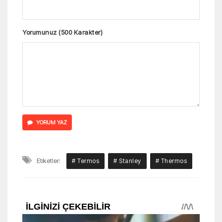
Yorumunuz (500 Karakter)
YORUM YAZ
Etiketler:
# Termos
# Stanley
# Thermos