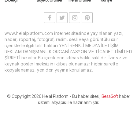
E-Dergi
Boykot Ürünler
Helal Ürünler
Künye
www.helalplatform.com internet sitesinde yayınlanan yazı,
haber, röportaj, fotoğraf, resim, sesli veya görüntülü sair
içeriklerle ilgili telif hakları YENİ RENKLİ MEDYA İLETİŞİM
REKLAM DANIŞMANLIK ORGANİZASYON VE TİCARET LİMİTED
ŞİRKETİ’ne aittir.Bu içeriklerin iktibas hakkı saklıdır. İzinsiz ve
kaynak gösterilmeksizin iktibas olunamaz; hiçbir surette
kopyalanamaz, yeniden yayına konulamaz.
© Copyright
2026 Helal Platform - Bu haber sitesi,
BesaSoft
haber
sistemi altyapısı ile hazırlanmıştır.