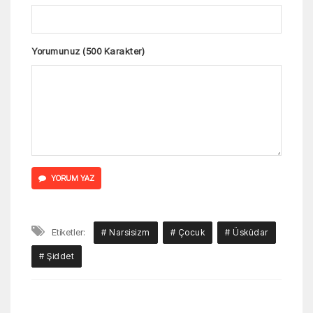
Yorumunuz (500 Karakter)
YORUM YAZ
Etiketler:
# Narsisizm
# Çocuk
# Üsküdar
# Şiddet