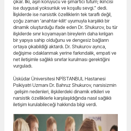
çıkar. İlki, aşırı koruyucu ve şımartıcı tutum; ikincisi
ise duygusal yoksunluk ve koşullu sevgi.” dedi.
İlişkilerde ise narsistik özelliklerin tek taraflı değil,
çoğu zaman ‘anahtar-kilit’ uyumuyla karşılıklı bir
dinamik oluşturduğu ifade eden Dr. Shukurov, bu tür
ilişkilerde sınır koyamayan bireylerin daha kırılgan
bir yapıya sahip olduğunu ve dengesiz bağların
ortaya çıkabildiği aktardı. Dr. Shukurov ayrıca,
değişime odaklanmak yerine farkındalık, empati ve
net iletişimle sağlıklı sınırlar kurulması gerektiğini
vurguladı.
Üsküdar Üniversitesi NPİSTANBUL Hastanesi
Psikiyatri Uzmanı Dr. Bahruz Shukurov, narsisizmin
gelişim nedenleri, ilişkilerdeki dinamik etkileri ve
narsistik özelliklerle karşılaşıldığında nasıl sağlıklı
iletişim kurulabileceği hakkında bilgi verdi.