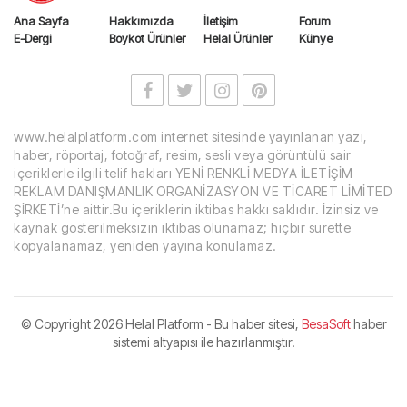
Ana Sayfa
Hakkımızda
İletişim
Forum
E-Dergi
Boykot Ürünler
Helal Ürünler
Künye
www.helalplatform.com internet sitesinde yayınlanan yazı,
haber, röportaj, fotoğraf, resim, sesli veya görüntülü sair
içeriklerle ilgili telif hakları YENİ RENKLİ MEDYA İLETİŞİM
REKLAM DANIŞMANLIK ORGANİZASYON VE TİCARET LİMİTED
ŞİRKETİ’ne aittir.Bu içeriklerin iktibas hakkı saklıdır. İzinsiz ve
kaynak gösterilmeksizin iktibas olunamaz; hiçbir surette
kopyalanamaz, yeniden yayına konulamaz.
© Copyright
2026 Helal Platform - Bu haber sitesi,
BesaSoft
haber
sistemi altyapısı ile hazırlanmıştır.