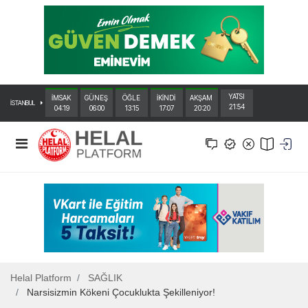
YATSI
İMSAK
GÜNEŞ
ÖĞLE
İKİNDİ
AKŞAM
İSTANBUL
21:54
04:19
06:00
13:15
17:07
20:20
Helal Platform
SAĞLIK
Narsisizmin Kökeni Çocuklukta Şekilleniyor!