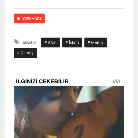
YORUM YAZ
Etiketler:
# Altın
# İslam
# Memiş
# Gümüş