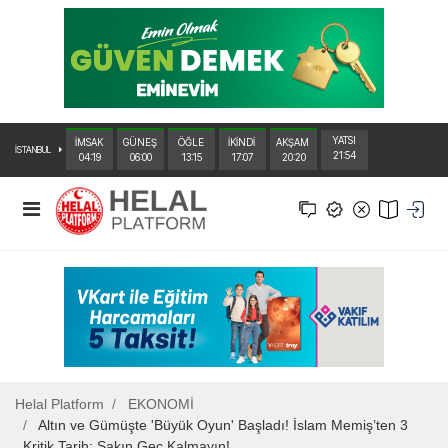
YATSI
İMSAK
GÜNEŞ
ÖĞLE
İKİNDİ
AKŞAM
İSTANBUL
21:54
04:19
06:00
13:15
17:07
20:20
Helal Platform
EKONOMİ
Altın ve Gümüşte 'Büyük Oyun' Başladı! İslam Memiş’ten 3
Kritik Tarih: Sakın Geç Kalmayın!