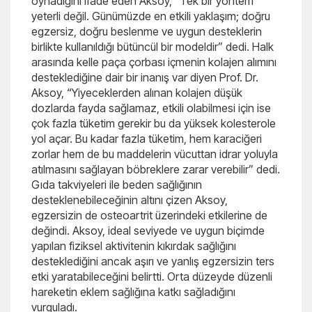
oynadığını ifade eden Aksoy, “Tek bir yöntem
yeterli değil. Günümüzde en etkili yaklaşım; doğru
egzersiz, doğru beslenme ve uygun desteklerin
birlikte kullanıldığı bütüncül bir modeldir” dedi. Halk
arasında kelle paça çorbası içmenin kolajen alımını
desteklediğine dair bir inanış var diyen Prof. Dr.
Aksoy, “Yiyeceklerden alınan kolajen düşük
dozlarda fayda sağlamaz, etkili olabilmesi için ise
çok fazla tüketim gerekir bu da yüksek kolesterole
yol açar. Bu kadar fazla tüketim, hem karaciğeri
zorlar hem de bu maddelerin vücuttan idrar yoluyla
atılmasını sağlayan böbreklere zarar verebilir” dedi.
Gıda takviyeleri ile beden sağlığının
desteklenebileceğinin altını çizen Aksoy,
egzersizin de osteoartrit üzerindeki etkilerine de
değindi. Aksoy, ideal seviyede ve uygun biçimde
yapılan fiziksel aktivitenin kıkırdak sağlığını
desteklediğini ancak aşırı ve yanlış egzersizin ters
etki yaratabileceğini belirtti. Orta düzeyde düzenli
hareketin eklem sağlığına katkı sağladığını
vurguladı.