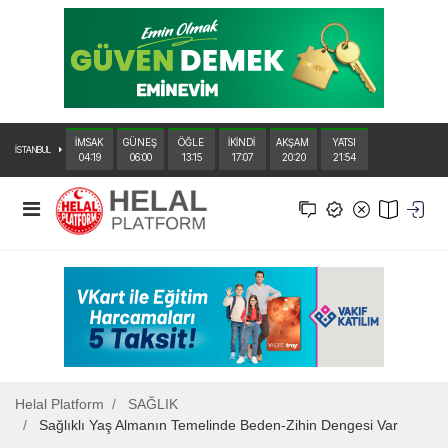
İMSAK
GÜNEŞ
ÖĞLE
İKİNDİ
AKŞAM
YATSI
İSTANBUL
04:19
06:00
13:15
17:07
20:20
21:54
Helal Platform
SAĞLIK
Sağlıklı Yaş Almanın Temelinde Beden-Zihin Dengesi Var