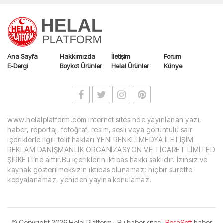
Ana Sayfa
Hakkımızda
İletişim
Forum
E-Dergi
Boykot Ürünler
Helal Ürünler
Künye
www.helalplatform.com internet sitesinde yayınlanan yazı,
haber, röportaj, fotoğraf, resim, sesli veya görüntülü sair
içeriklerle ilgili telif hakları YENİ RENKLİ MEDYA İLETİŞİM
REKLAM DANIŞMANLIK ORGANİZASYON VE TİCARET LİMİTED
ŞİRKETİ’ne aittir.Bu içeriklerin iktibas hakkı saklıdır. İzinsiz ve
kaynak gösterilmeksizin iktibas olunamaz; hiçbir surette
kopyalanamaz, yeniden yayına konulamaz.
© Copyright
2026 Helal Platform - Bu haber sitesi,
BesaSoft
haber