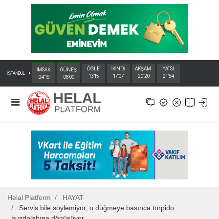
ÖĞLE
İKİNDİ
AKŞAM
YATSI
İMSAK
GÜNEŞ
İSTANBUL
13:15
17:07
20:20
21:54
04:19
06:00
Helal Platform
HAYAT
Servis bile söylemiyor, o düğmeye basınca torpido
buzdolabına dönüşüyor