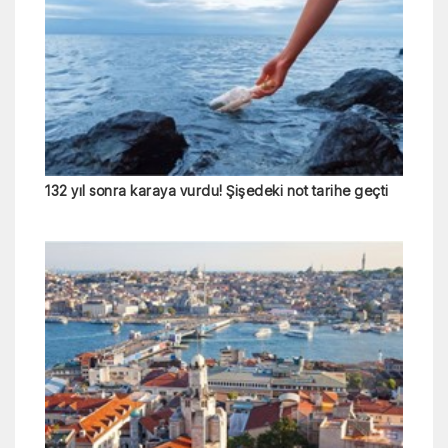
132 yıl sonra karaya vurdu! Şişedeki not tarihe geçti