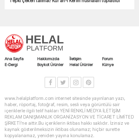
Tepki çeken talimat! Kur’an-ı Kerim nüshaları toplatıldı
Ana Sayfa
Hakkımızda
İletişim
Forum
E-Dergi
Boykot Ürünler
Helal Ürünler
Künye
www.helalplatform.com internet sitesinde yayınlanan yazı,
haber, röportaj, fotoğraf, resim, sesli veya görüntülü sair
içeriklerle ilgili telif hakları YENİ RENKLİ MEDYA İLETİŞİM
REKLAM DANIŞMANLIK ORGANİZASYON VE TİCARET LİMİTED
ŞİRKETİ’ne aittir.Bu içeriklerin iktibas hakkı saklıdır. İzinsiz ve
kaynak gösterilmeksizin iktibas olunamaz; hiçbir surette
kopyalanamaz, yeniden yayına konulamaz.