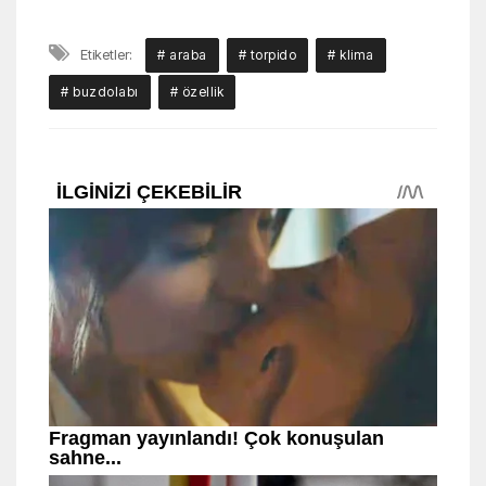
Etiketler:
# araba
# torpido
# klima
# buzdolabı
# özellik