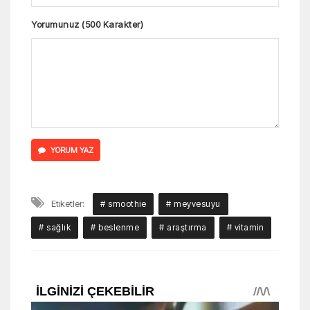
Yorumunuz (500 Karakter)
YORUM YAZ
Etiketler:
# smoothie
# meyvesuyu
# sağlık
# beslenme
# araştırma
# vitamin