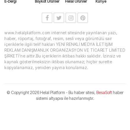
E-Dergi
Boykot Ürünler
Helal Ürünler
Künye
www.helalplatform.com internet sitesinde yayınlanan yazı,
haber, röportaj, fotoğraf, resim, sesli veya görüntülü sair
içeriklerle ilgili telif hakları YENİ RENKLİ MEDYA İLETİŞİM
REKLAM DANIŞMANLIK ORGANİZASYON VE TİCARET LİMİTED
ŞİRKETİ’ne aittir.Bu içeriklerin iktibas hakkı saklıdır. İzinsiz ve
kaynak gösterilmeksizin iktibas olunamaz; hiçbir surette
kopyalanamaz, yeniden yayına konulamaz.
© Copyright
2026 Helal Platform - Bu haber sitesi,
BesaSoft
haber
sistemi altyapısı ile hazırlanmıştır.