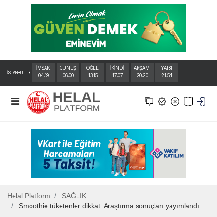
İMSAK
GÜNEŞ
ÖĞLE
İKİNDİ
AKŞAM
YATSI
İSTANBUL
04:19
06:00
13:15
17:07
20:20
21:54
Helal Platform
SAĞLIK
Smoothie tüketenler dikkat: Araştırma sonuçları yayımlandı