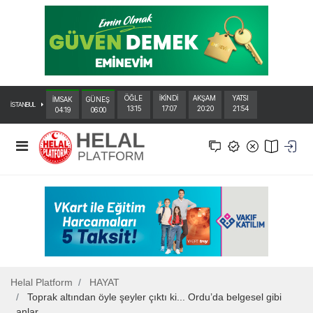
ÖĞLE
İKİNDİ
AKŞAM
YATSI
İMSAK
GÜNEŞ
İSTANBUL
13:15
17:07
20:20
21:54
04:19
06:00
Helal Platform
HAYAT
Toprak altından öyle şeyler çıktı ki... Ordu’da belgesel gibi
anlar