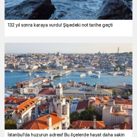
132 yıl sonra karaya vurdu! Şişedeki not tarihe geçti
İstanbul’da huzurun adresi! Bu ilçelerde hayat daha sakin