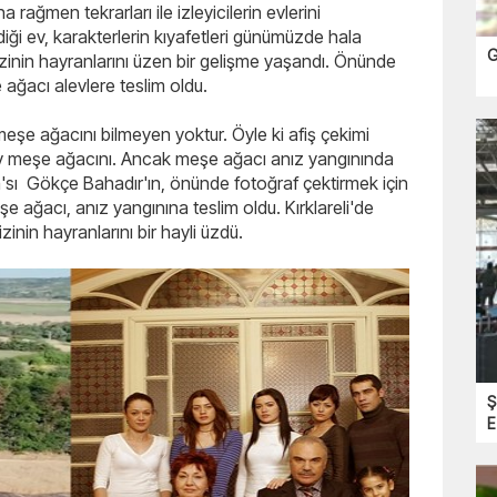
rağmen tekrarları ile izleyicilerin evlerini
iği ev, karakterlerin kıyafetleri günümüzde hala
G
inin hayranlarını üzen bir gelişme yaşandı. Önünde
e ağacı alevlere teslim oldu.
şe ağacını bilmeyen yoktur. Öyle ki afiş çekimi
dev meşe ağacını. Ancak meşe ağacı anız yangınında
'sı Gökçe Bahadır'ın, önünde fotoğraf çektirmek için
eşe ağacı, anız yangınına teslim oldu. Kırklareli'de
inin hayranlarını bir hayli üzdü.
Ş
E