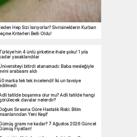
eden Hep Sizi Isırıyorlar? Sivrisineklerin Kurban
eçme Kriterleri Belli Oldu!
Türkiye’nin 4 ünlü şirketine ihale şoku! 1 yıla
kadar yasaklandılar
Üniversiteyi bitirdi atanamadı: Baba mesleğiyle
evini arabasını aldı
50 marka tek tek incelendi! İki un tavsiye
edilmedi
Adli tatilde boşanma olur mu? Adli tatilde hangi
görülecek davalar nelerdir?
Doğum Sırasına Göre Hastalık Riski: Bilim
İnsanlarından Yeni Keşif
Gümüş gramı ne kadar? 7 Ağustos 2026 Güncel
Gümüş Fiyatları!