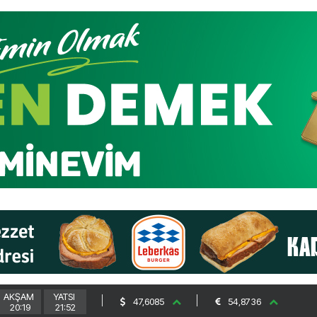
AKŞAM
YATSI
47,6085
54,8736
20:19
21:52