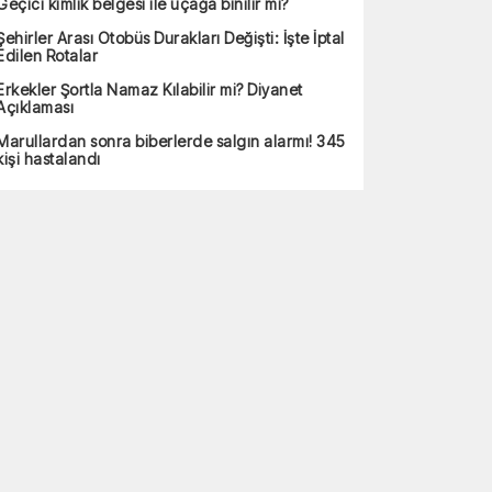
Geçici kimlik belgesi ile uçağa binilir mi?
Şehirler Arası Otobüs Durakları Değişti: İşte İptal
Edilen Rotalar
Erkekler Şortla Namaz Kılabilir mi? Diyanet
Açıklaması
Marullardan sonra biberlerde salgın alarmı! 345
kişi hastalandı