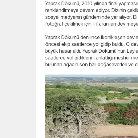
Yaprak Dökümü, 2010 yılında final yapmasına 
renklendirmeye devam ediyor. Dizinin çekild
sosyal medyanın gündeminde yer alıyor. Diz
fotoğraf çekilmek için il il aranılan dev meş
Yaprak Dökümü denilince ikonikleşen dev me
öncesi ekip saatlerce yol gidip buldu. O 
büyük hasar aldı. Yaprak Dökümü'nün Leyla
saatlerce yol gittiklerini anlattığı meşhur m
bulunan ağacın son hali doğaseverleri ve diz