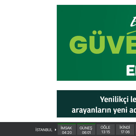
ÖĞLE
İKİNDİ
İMSAK
GÜNEŞ
İSTANBUL
13:15
17:06
04:20
06:01