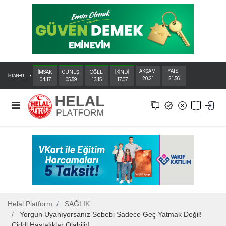
AKŞAM
YATSI
İMSAK
GÜNEŞ
ÖĞLE
İKİNDİ
İSTANBUL
20:21
21:56
04:17
05:59
13:15
17:07
Helal Platform
SAĞLIK
Yorgun Uyanıyorsanız Sebebi Sadece Geç Yatmak Değil!
Ciddi Hastalıklar Olabilir!