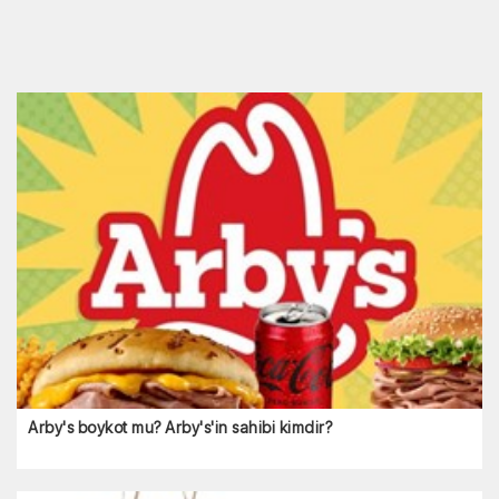
Arby's boykot mu? Arby's'in sahibi kimdir?