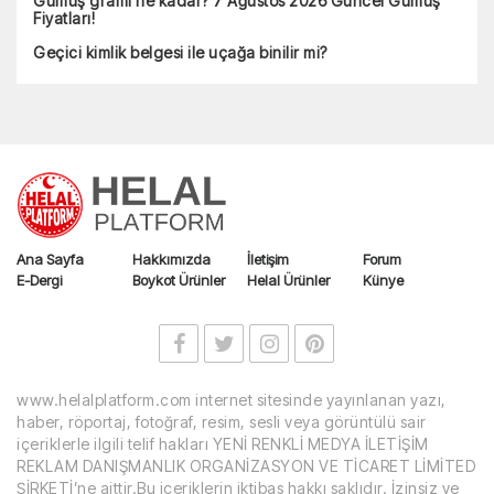
Gümüş gramı ne kadar? 7 Ağustos 2026 Güncel Gümüş
Fiyatları!
Geçici kimlik belgesi ile uçağa binilir mi?
Ana Sayfa
Hakkımızda
İletişim
Forum
E-Dergi
Boykot Ürünler
Helal Ürünler
Künye
www.helalplatform.com internet sitesinde yayınlanan yazı,
haber, röportaj, fotoğraf, resim, sesli veya görüntülü sair
içeriklerle ilgili telif hakları YENİ RENKLİ MEDYA İLETİŞİM
REKLAM DANIŞMANLIK ORGANİZASYON VE TİCARET LİMİTED
ŞİRKETİ’ne aittir.Bu içeriklerin iktibas hakkı saklıdır. İzinsiz ve