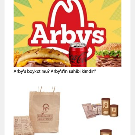
Arby's boykot mu? Arby's'in sahibi kimdir?