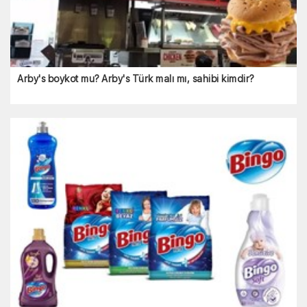
Arby's boykot mu? Arby's Türk malı mı, sahibi kimdir?