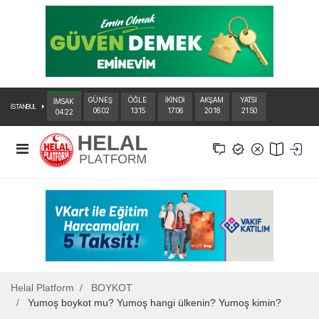
GÜNEŞ
ÖĞLE
İKİNDİ
AKŞAM
YATSI
İMSAK
İSTANBUL
06:02
13:15
17:06
20:18
21:50
04:22
Helal Platform
BOYKOT
Yumoş boykot mu? Yumoş hangi ülkenin? Yumoş kimin?