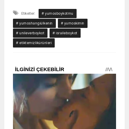
Etiketler:
# yumosboykotmu
# yumoshangiülkenin
# yumoskimin
# unileverboykot
# israileboykot
# etiktemizlikürünleri